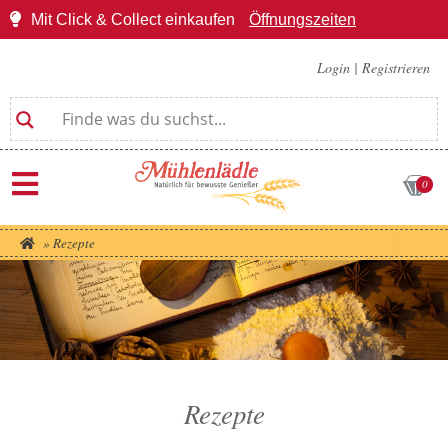
Mit Click & Collect einkaufen
Öffnungszeiten
Login
|
Registrieren
0
»
Rezepte
Rezepte