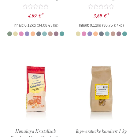
Bewertet
Bewertet
*
*
4,09
€
3,69
€
mit
mit
0
0
Inhalt: 0.12kg (
34,08
€
/ kg)
Inhalt: 0.12kg (
30,75
€
/ kg)
von
von
5
5
Himalaya Kristallsalz
Ingwerstücke kandiert 1 kg