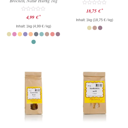
Brocken, Natur Hurtig 1kg
Bewertet
*
18,75
€
mit
Bewertet
*
4,99
€
0
mit
Inhalt: 1kg (
18,75
€
/ kg)
von
0
Inhalt: 1kg (
4,99
€
/ kg)
5
von
5