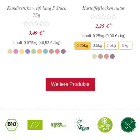
Kandissticks weiß lang 5 Stück
Kartoffelflocken natur
75g
Bewertet
*
2,25
€
mit
Bewertet
*
3,49
€
0
mit
Inhalt: 0.25kg (
9,00
€
/ kg)
von
0
Inhalt: 0.075kg (
46,53
€
/ kg)
5
von
0.25kg
0.5kg
2.5kg
5kg
5
Weitere Produkte