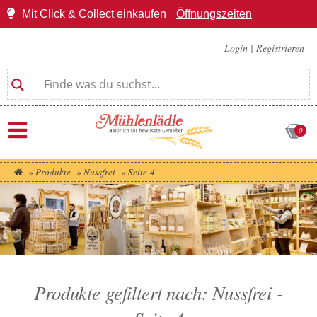
Mit Click & Collect einkaufen
Öffnungszeiten
Login
|
Registrieren
0
»
Produkte
»
Nussfrei
»
Seite 4
Produkte gefiltert nach: Nussfrei -