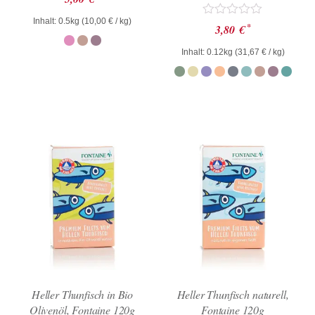
mit
0
Inhalt: 0.5kg (
10,00
€
/ kg)
Bewertet
*
von
3,80
€
mit
5
0
Inhalt: 0.12kg (
31,67
€
/ kg)
von
5
Heller Thunfisch in Bio
Heller Thunfisch naturell,
Olivenöl, Fontaine 120g
Fontaine 120g