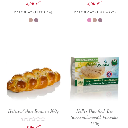
Bewertet
Bewertet
*
*
5,50
€
2,50
€
mit
mit
0
0
Inhalt: 0.5kg (
11,00
€
/ kg)
Inhalt: 0.25kg (
10,00
€
/ kg)
von
von
5
5
Hefezopf ohne Rosinen 500g
Heller Thunfisch Bio
Sonnenblumenöl, Fontaine
120g
Bewertet
*
5,00
€