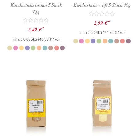
Kandissticks braun 5 Stück
Kandissticks weiß 5 Stück 40g
75g
Bewertet
*
2,99
€
mit
Bewertet
*
3,49
€
0
mit
Inhalt: 0.04kg (
74,75
€
/ kg)
von
0
Inhalt: 0.075kg (
46,53
€
/ kg)
5
von
5