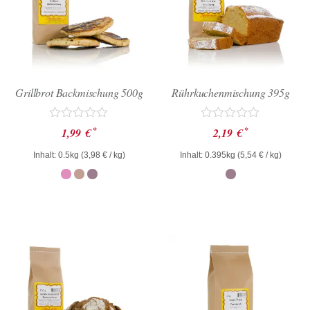
Grillbrot Backmischung 500g
Rührkuchenmischung 395g
Bewertet
Bewertet
*
*
1,99
€
2,19
€
mit
mit
0
0
Inhalt: 0.5kg (
3,98
€
/ kg)
Inhalt: 0.395kg (
5,54
€
/ kg)
von
von
5
5