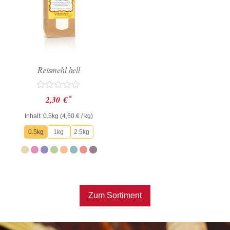
Reismehl hell
Bewertet
*
2,30
€
mit
0
Inhalt: 0.5kg (
4,60
€
/ kg)
von
5
0.5kg
1kg
2.5kg
Zum Sortiment