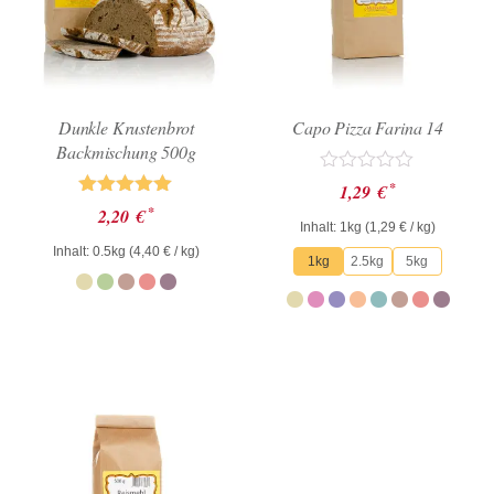
Dunkle Krustenbrot
Capo Pizza Farina 14
Backmischung 500g
Bewertet
*
1,29
€
mit
Bewertet mit
*
2,20
€
0
5.00
Inhalt: 1kg (
1,29
€
/ kg)
von
von 5
Inhalt: 0.5kg (
4,40
€
/ kg)
5
1kg
2.5kg
5kg