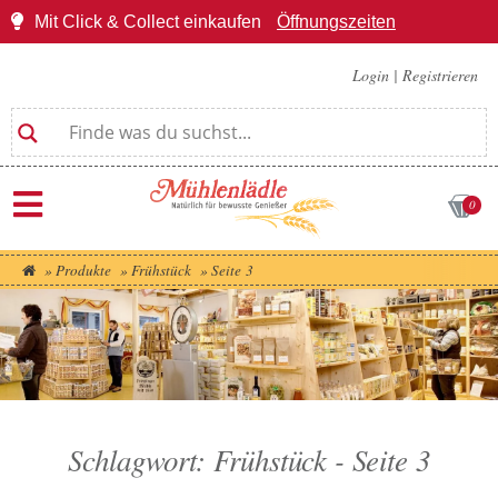
Mit Click & Collect einkaufen
Öffnungszeiten
Login
|
Registrieren
0
»
Produkte
»
Frühstück
»
Seite 3
Schlagwort: Frühstück - Seite 3