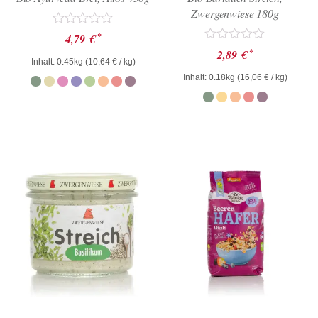
Zwergenwiese 180g
Bewertet
*
4,79
€
mit
Bewertet
*
2,89
€
0
mit
Inhalt: 0.45kg (
10,64
€
/ kg)
von
0
Inhalt: 0.18kg (
16,06
€
/ kg)
5
von
5