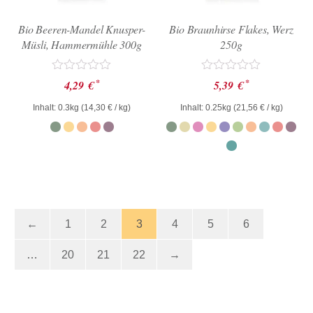
Bio Beeren-Mandel Knusper-
Bio Braunhirse Flakes, Werz
Müsli, Hammermühle 300g
250g
Bewertet
Bewertet
*
*
4,29
€
5,39
€
mit
mit
0
0
Inhalt: 0.3kg (
14,30
€
/ kg)
Inhalt: 0.25kg (
21,56
€
/ kg)
von
von
5
5
←
1
2
3
4
5
6
…
20
21
22
→