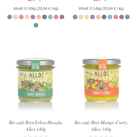
mit
mit
0
0
Inhalt: 0.14kg (
20,64
€
/ kg)
Inhalt: 0.14kg (
20,64
€
/ kg)
von
von
5
5
Bio aufs Brot Erbse-Masala,
Bio aufs Brot Mango-Curry,
Allos 140g
Allos 140g