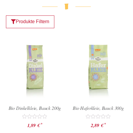
Produkte Filtern
Bio Dinkelkleie, Bauck 200g
Bio Haferkleie, Bauck 300g
Bewertet
Bewertet
*
*
1,89
€
2,89
€
mit
mit
0
0