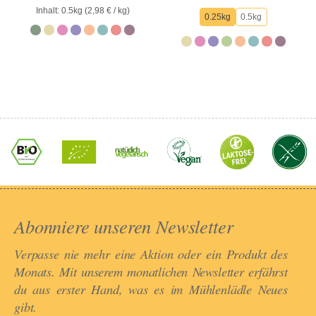
von
0
Inhalt: 0.5kg (
2,98
€
/ kg)
5
von
0.25kg
0.5kg
5
Abonniere unseren Newsletter​
Verpasse nie mehr eine Aktion oder ein Produkt des
Monats. Mit unserem monatlichen Newsletter erfährst
du aus erster Hand, was es im Mühlenlädle Neues
gibt.​