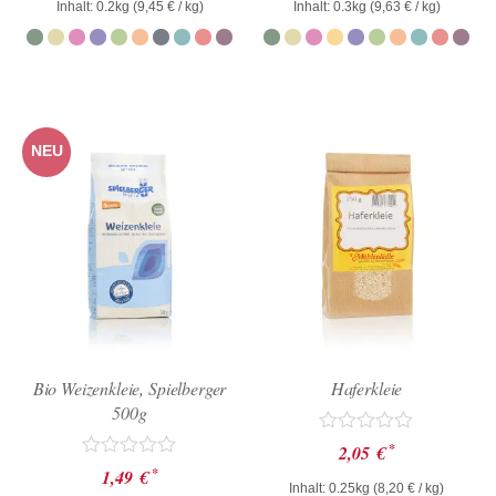
Inhalt: 0.2kg (
9,45
€
/ kg)
Inhalt: 0.3kg (
9,63
€
/ kg)
von
von
5
5
NEU
Bio Weizenkleie, Spielberger
Haferkleie
500g
Bewertet
*
2,05
€
mit
Bewertet
*
1,49
€
0
mit
Inhalt: 0.25kg (
8,20
€
/ kg)