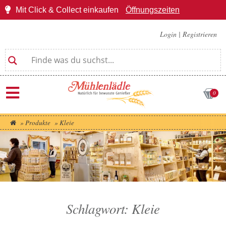
Mit Click & Collect einkaufen
Öffnungszeiten
Login
|
Registrieren
0
»
Produkte
»
Kleie
Schlagwort: Kleie