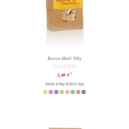
Beeren-Müsli 500g
Bewertet
*
3,40
€
mit
0
Inhalt: 0.5kg (
6,80
€
/ kg)
von
5