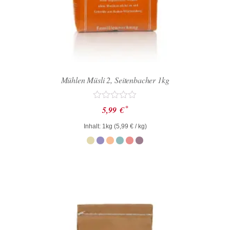
Mühlen Müsli 2, Seitenbacher 1kg
Bewertet
*
5,99
€
mit
0
Inhalt: 1kg (
5,99
€
/ kg)
von
5