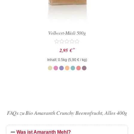
Vollwert-Müsli 500g
Bewertet
*
2,95
€
mit
0
Inhalt: 0.5kg (
5,90
€
/ kg)
von
5
FAQs zu Bio Amaranth Crunchy Beerenfrucht, Allos 400g
Was ist Amaranth Mehl?