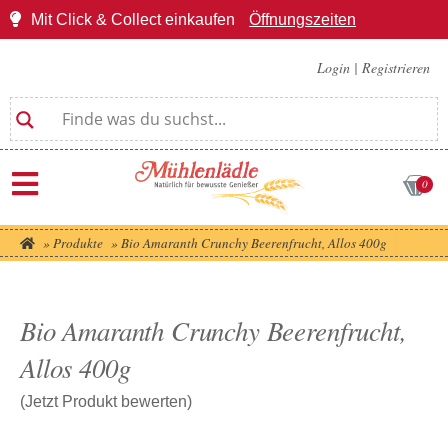
Mit Click & Collect einkaufen
Öffnungszeiten
Login
|
Registrieren
0
»
Produkte
»
Bio Amaranth Crunchy Beerenfrucht, Allos 400g
Bio Amaranth Crunchy Beerenfrucht,
Allos 400g
(Jetzt Produkt bewerten)