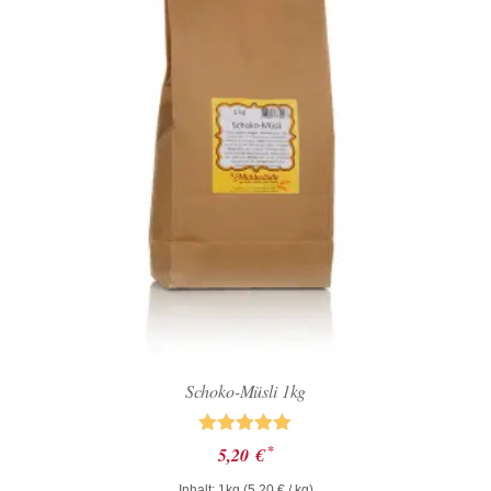
Schoko-Müsli 1kg
Bewertet mit
*
5,20
€
5.00
von 5
Inhalt: 1kg (
5,20
€
/ kg)