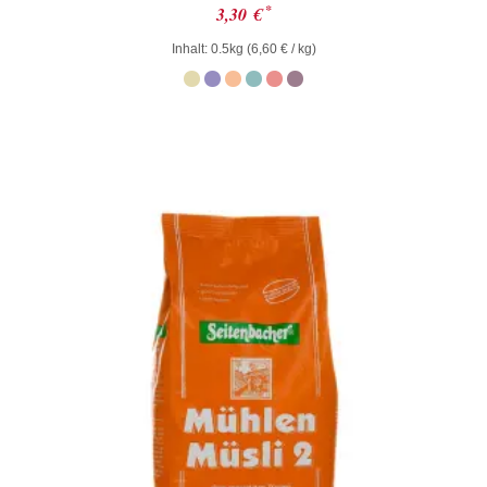
Bewertet
*
3,30
€
mit
0
Inhalt: 0.5kg (
6,60
€
/ kg)
von
5