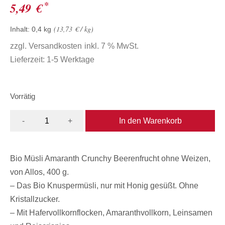
*
5,49
€
13,73
€
/
kg
Inhalt: 0,4
kg
zzgl.
Versandkosten
inkl. 7 % MwSt.
Lieferzeit:
1-5 Werktage
Vorrätig
In den Warenkorb
-
+
Bio Müsli Amaranth Crunchy Beerenfrucht ohne Weizen,
von Allos, 400 g.
– Das Bio Knuspermüsli, nur mit Honig gesüßt. Ohne
Kristallzucker.
– Mit Hafervollkornflocken, Amaranthvollkorn, Leinsamen