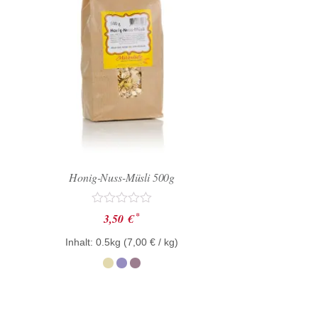
Honig-Nuss-Müsli 500g
Bewertet
*
3,50
€
mit
0
Inhalt: 0.5kg (
7,00
€
/ kg)
von
5