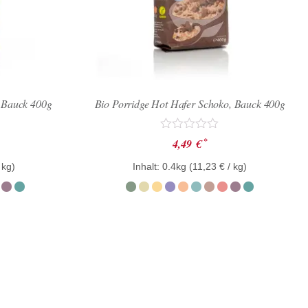
, Bauck 400g
Bio Porridge Hot Hafer Schoko, Bauck 400g
Bewertet
*
4,49
€
mit
0
 kg)
Inhalt: 0.4kg (
11,23
€
/ kg)
von
5