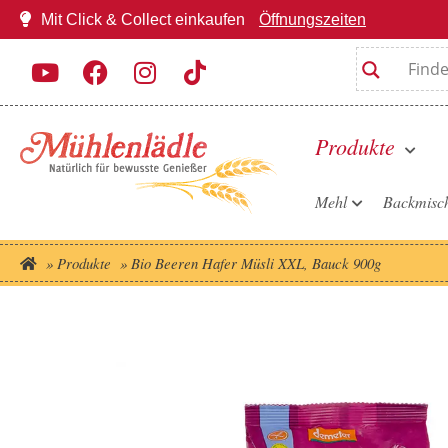
Mit Click & Collect einkaufen
Öffnungszeiten
Produkte
Mehl
Backmisc
»
Produkte
»
Bio Beeren Hafer Müsli XXL, Bauck 900g