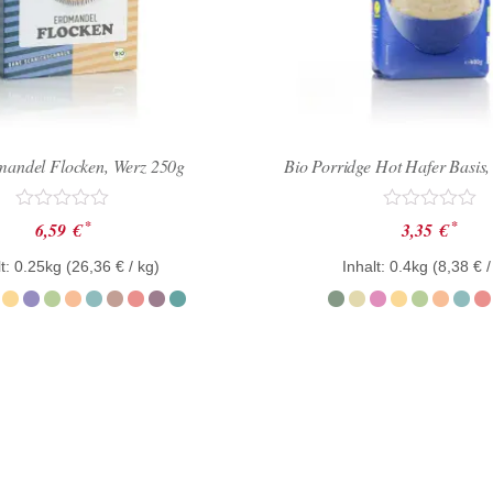
mandel Flocken, Werz 250g
Bio Porridge Hot Hafer Basis
Bewertet
Bewertet
*
*
6,59
€
3,35
€
mit
mit
0
0
t: 0.25kg (
26,36
€
/ kg)
Inhalt: 0.4kg (
8,38
€
/
von
von
5
5