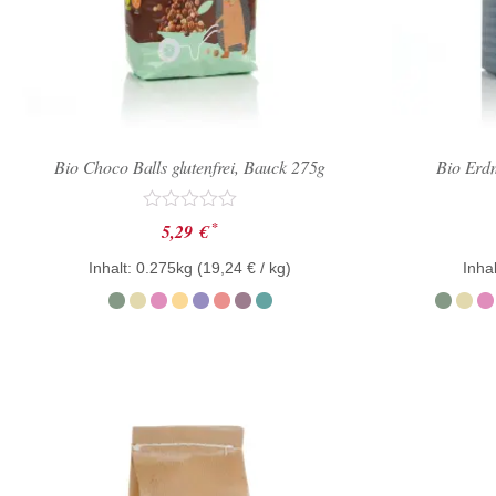
Bio Choco Balls glutenfrei, Bauck 275g
Bio Erd
Bewertet
*
5,29
€
mit
0
Inhalt: 0.275kg (
19,24
€
/ kg)
Inhal
von
5