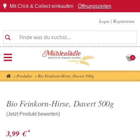
Mit Click & Collect einkaufen
Öffnungszeiten
Login
|
Registrieren
0
»
Produkte
»
Bio Feinkorn-Hirse, Davert 500g
Bio Feinkorn-Hirse, Davert 500g
(Jetzt Produkt bewerten)
*
3,99
€