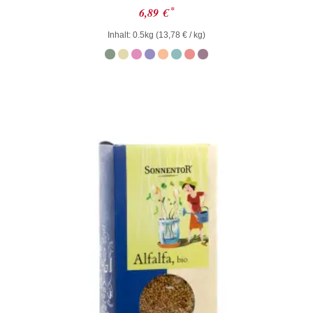
Bewertet
*
6,89
€
mit
0
Inhalt: 0.5kg (
13,78
€
/ kg)
von
5