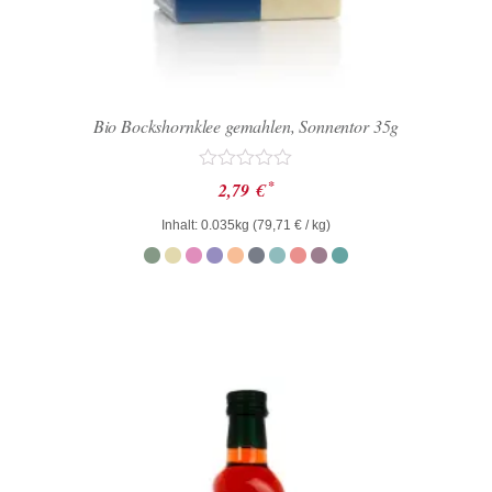
Bio Bockshornklee gemahlen, Sonnentor 35g
Bewertet
*
2,79
€
mit
0
Inhalt: 0.035kg (
79,71
€
/ kg)
von
5