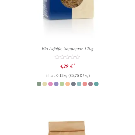
Bio Alfalfa, Sonnentor 120g
Bewertet
*
4,29
€
mit
0
Inhalt: 0.12kg (
35,75
€
/ kg)
von
5