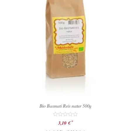
Bio Basmati Reis natur 500g
Bewertet
*
3,10
€
mit
0