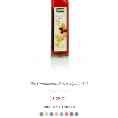
Bio Condimento Rosso, Byodo 0,5l
Bewertet
*
5,99
€
mit
0
Inhalt: 0.5l (
11,98
€
/ l)
von
5