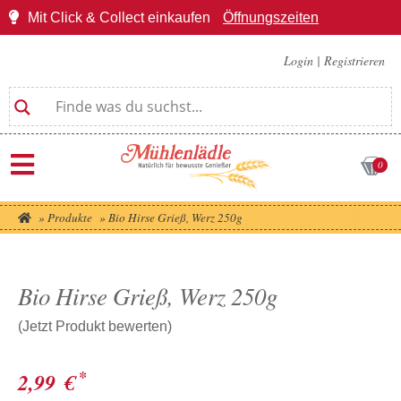
Mit Click & Collect einkaufen
Öffnungszeiten
Login
|
Registrieren
0
»
Produkte
»
Bio Hirse Grieß, Werz 250g
Bio Hirse Grieß, Werz 250g
(Jetzt Produkt bewerten)
*
2,99
€