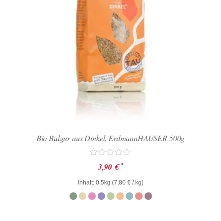
Bio Bulgur aus Dinkel, ErdmannHAUSER 500g
Bewertet
*
3,90
€
mit
0
Inhalt: 0.5kg (
7,80
€
/ kg)
von
5