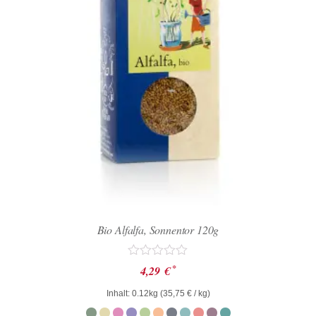
Bio Alfalfa, Sonnentor 120g
Bewertet
*
4,29
€
mit
0
Inhalt: 0.12kg (
35,75
€
/ kg)
von
5