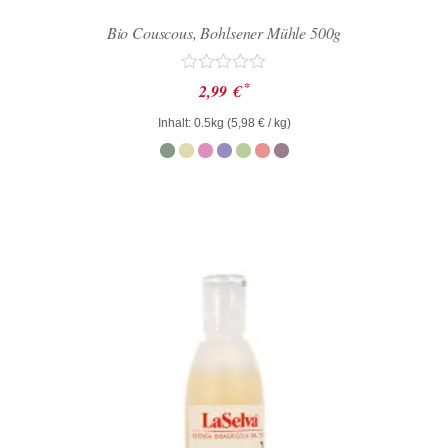
Bio Couscous, Bohlsener Mühle 500g
Bewertet
*
2,99
€
mit
0
Inhalt: 0.5kg (
5,98
€
/ kg)
von
5