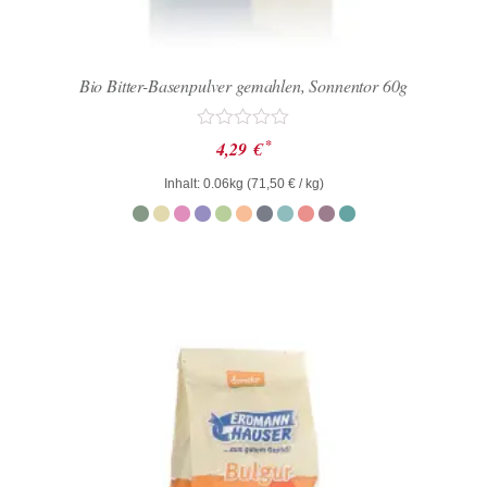
Bio Bitter-Basenpulver gemahlen, Sonnentor 60g
Bewertet
*
4,29
€
mit
0
Inhalt: 0.06kg (
71,50
€
/ kg)
von
5