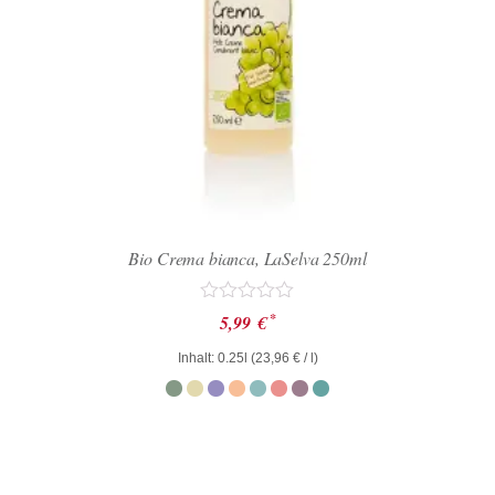
Bio Crema bianca, LaSelva 250ml
Bewertet
*
5,99
€
mit
0
Inhalt: 0.25l (
23,96
€
/ l)
von
5