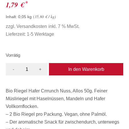
*
1,79
€
35,80
€
/
kg
Inhalt: 0,05
kg
zzgl.
Versandkosten
inkl. 7 % MwSt.
Lieferzeit:
1-5 Werktage
Vorrätig
In den Warenkorb
-
+
Bio Riegel Hafer Crrrunch Nuss, Allos 50g. Feiner
Müsliriegel mit Haselnüssen, Mandeln und Hafer
Vollkornflocken.
– 2 Bio Riegel pro Packung. Vegan, ohne Palmöl.
– Der aromatische Snack für zwischendurch, unterwegs