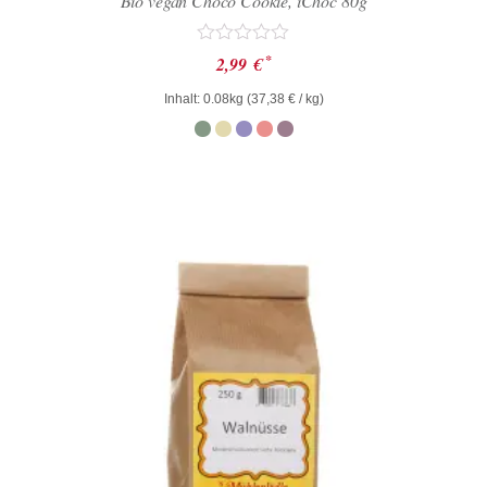
Bio vegan Choco Cookie, iChoc 80g
Bewertet
*
2,99
€
mit
0
Inhalt: 0.08kg (
37,38
€
/ kg)
von
5