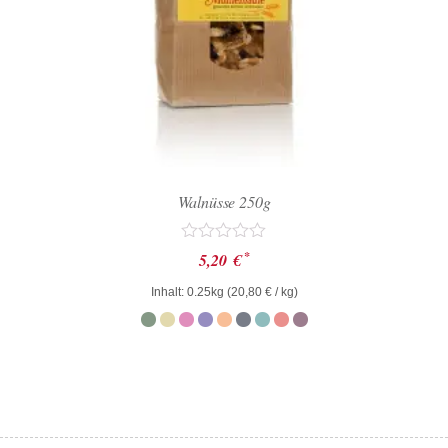
Walnüsse 250g
Bewertet
*
5,20
€
mit
0
Inhalt: 0.25kg (
20,80
€
/ kg)
von
5