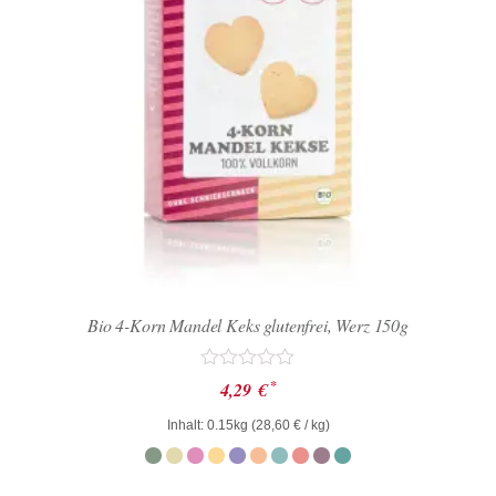
Bio 4-Korn Mandel Keks glutenfrei, Werz 150g
Bewertet
*
4,29
€
mit
0
Inhalt: 0.15kg (
28,60
€
/ kg)
von
5