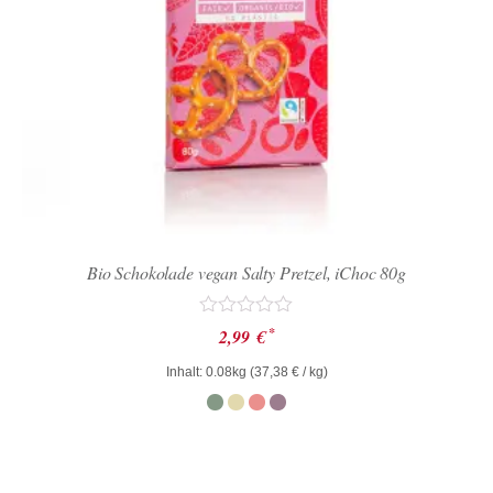
Bio Schokolade vegan Salty Pretzel, iChoc 80g
Bewertet
*
2,99
€
mit
0
Inhalt: 0.08kg (
37,38
€
/ kg)
von
5