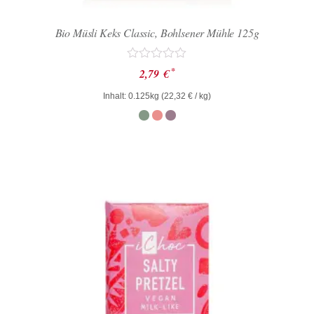
Bio Müsli Keks Classic, Bohlsener Mühle 125g
Bewertet
*
2,79
€
mit
0
Inhalt: 0.125kg (
22,32
€
/ kg)
von
5