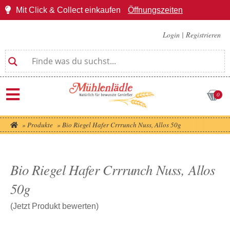
Mit Click & Collect einkaufen
Öffnungszeiten
Login
|
Registrieren
0
»
Produkte
»
Bio Riegel Hafer Crrrunch Nuss, Allos 50g
Bio Riegel Hafer Crrrunch Nuss, Allos
50g
(Jetzt Produkt bewerten)