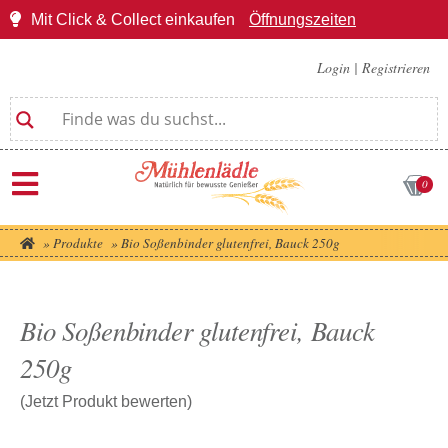
Mit Click & Collect einkaufen
Öffnungszeiten
Login
|
Registrieren
0
»
Produkte
»
Bio Soßenbinder glutenfrei, Bauck 250g
Bio Soßenbinder glutenfrei, Bauck
250g
(Jetzt Produkt bewerten)