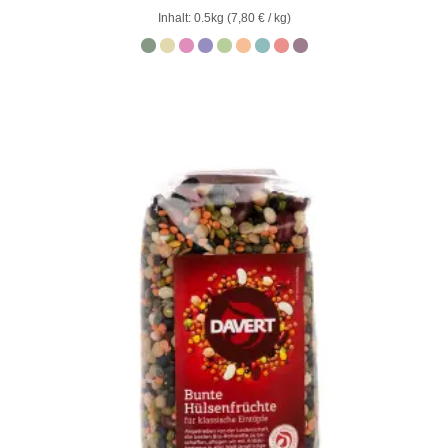
0
Inhalt: 0.5kg (
7,80
€
/ kg)
von
5