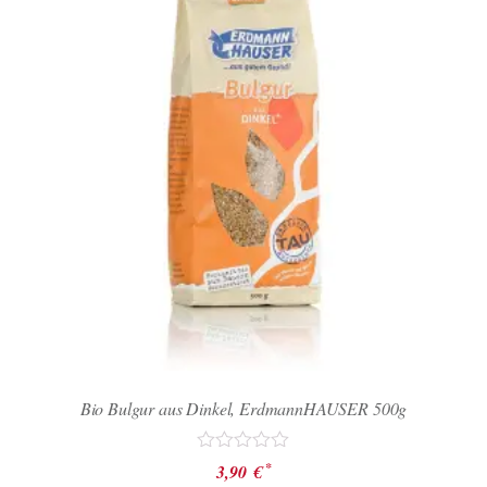
Bio Bulgur aus Dinkel, ErdmannHAUSER 500g
Bewertet
*
3,90
€
mit