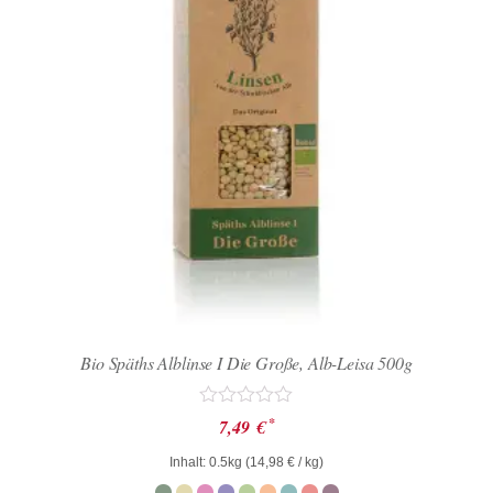
Bio Späths Alblinse I Die Große, Alb-Leisa 500g
Bewertet
*
7,49
€
mit
0
Inhalt: 0.5kg (
14,98
€
/ kg)
von
5