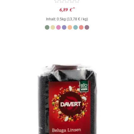
Bewertet
*
6,89
€
mit
0
Inhalt: 0.5kg (
13,78
€
/ kg)
von
5