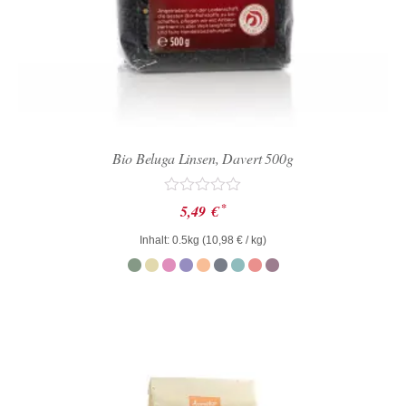
Bio Beluga Linsen, Davert 500g
Bewertet
*
5,49
€
mit
0
Inhalt: 0.5kg (
10,98
€
/ kg)
von
5