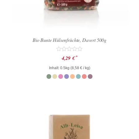
Bio Bunte Hülsenfrüchte, Davert 500g
Bewertet
*
4,29
€
mit
0
Inhalt: 0.5kg (
8,58
€
/ kg)
von
5