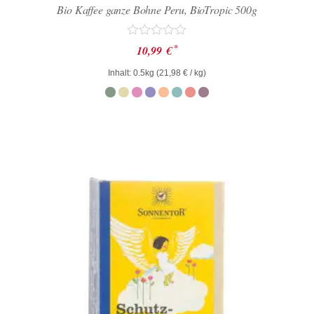
Bio Kaffee ganze Bohne Peru, BioTropic 500g
Bewertet
*
10,99
€
mit
0
Inhalt: 0.5kg (
21,98
€
/ kg)
von
5