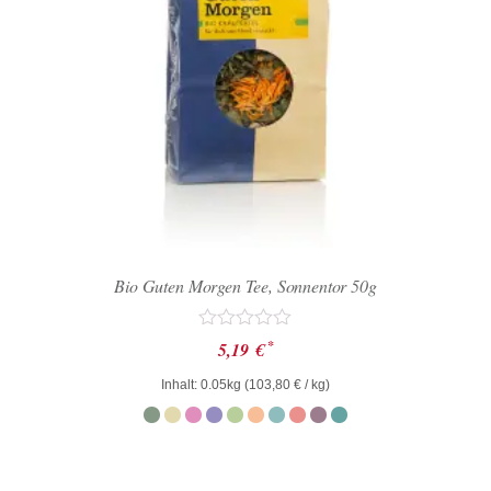
Bio Guten Morgen Tee, Sonnentor 50g
Bewertet
*
5,19
€
mit
0
Inhalt: 0.05kg (
103,80
€
/ kg)
von
5