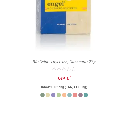
Bio Schutzengel-Tee, Sonnentor 27g
Bewertet
*
4,49
€
mit
0
Inhalt: 0.027kg (
166,30
€
/ kg)
von
5