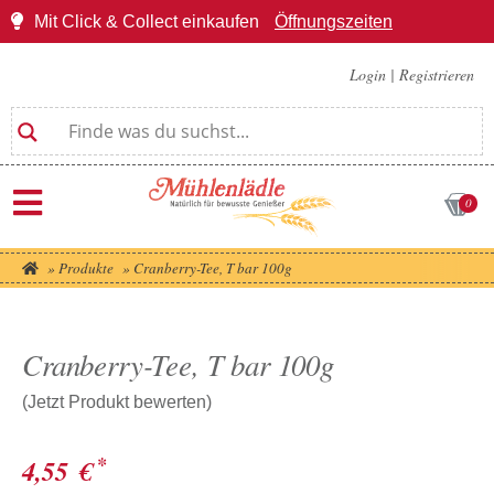
Mit Click & Collect einkaufen
Öffnungszeiten
Login
|
Registrieren
0
»
Produkte
»
Cranberry-Tee, T bar 100g
Cranberry-Tee, T bar 100g
(Jetzt Produkt bewerten)
*
4,55
€