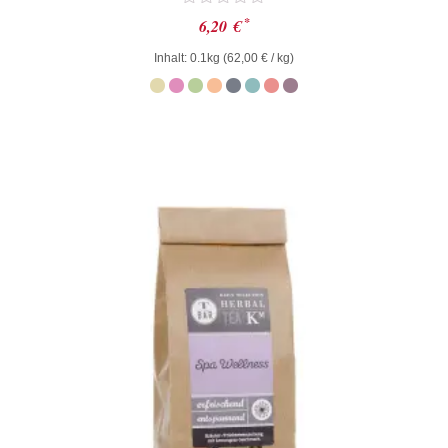
Bewertet
*
6,20
€
mit
0
Inhalt: 0.1kg (
62,00
€
/ kg)
von
5