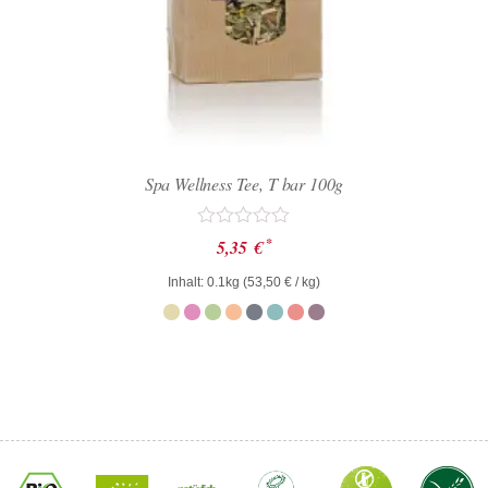
Spa Wellness Tee, T bar 100g
Bewertet
*
5,35
€
mit
0
Inhalt: 0.1kg (
53,50
€
/ kg)
von
5