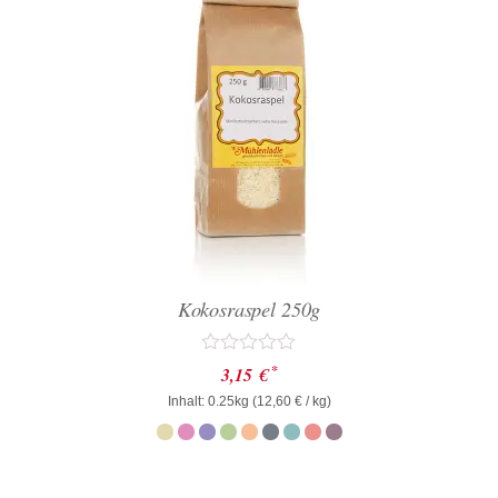
Kokosraspel 250g
Bewertet
*
3,15
€
mit
Inhalt: 0.25kg (
0
12,60
€
/ kg)
von
5