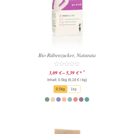
Bio Rübenzucker, Naturata
Bewertet
*
3,09
€
–
5,39
€
*
mit
Inhalt: 0.5kg (
0
6,18
€
/ kg)
von
0.5kg
1kg
5