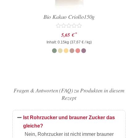
Bio Kakao Criollo150g
Bewertet
*
5,65
€
mit
Inhalt: 0.15kg (
0
37,67
€
/ kg)
von
5
Fragen & Antworten (FAQ) zu Produkten in diesem
Rezept
Ist Rohrzucker und brauner Zucker das
gleiche?
Nein, Rohrzucker ist nicht immer brauner