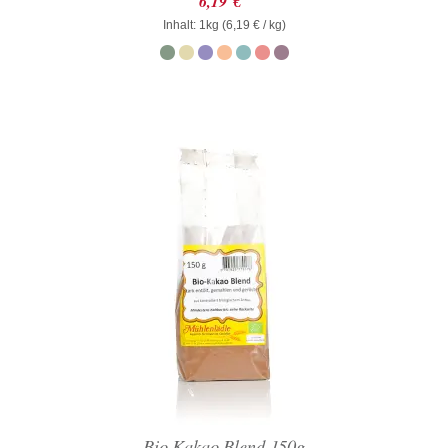
6,19
€
mit
Inhalt: 1kg (
0
6,19
€
/ kg)
von
5
Bio Kakao Blend 150g