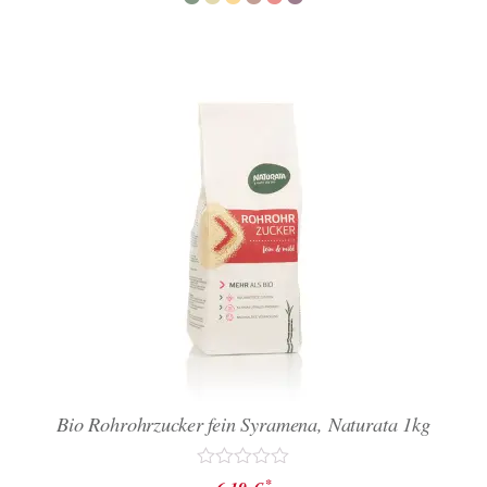
5
Bio Rohrohrzucker fein Syramena, Naturata 1kg
Bewertet
*