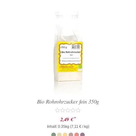
Bio Rohrohrzucker fein 350g
Bewertet
*
2,49
€
mit
Inhalt: 0.35kg (
0
7,11
€
/ kg)
von