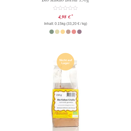
Bewertet
*
4,98
€
mit
Inhalt: 0.15kg (
0
33,20
€
/ kg)
von
5
Nicht auf
Lager