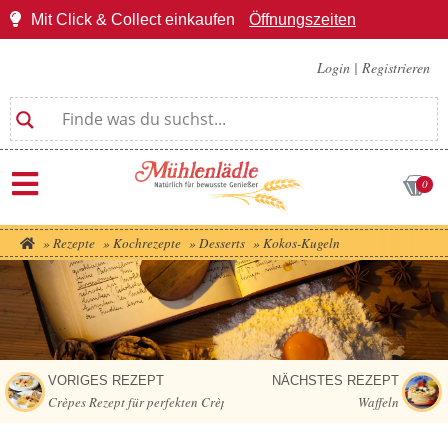
Mit Click & Collect einkaufen
Öffnungszeiten
Login
|
Registrieren
0
»
Rezepte
»
Kochrezepte
»
Desserts
»
Kokos-Kugeln
VORIGES REZEPT
NÄCHSTES REZEPT
Crèpes Rezept für perfekten Crèpes Teig
Waffeln