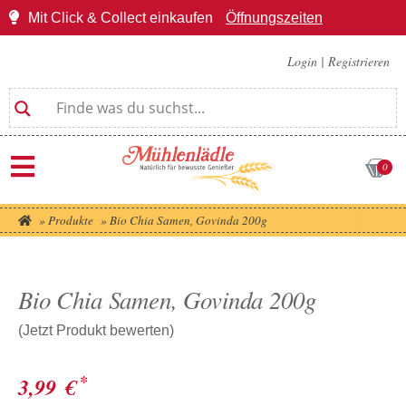
Mit Click & Collect einkaufen
Öffnungszeiten
Login
|
Registrieren
0
»
Produkte
»
Bio Chia Samen, Govinda 200g
Bio Chia Samen, Govinda 200g
(Jetzt Produkt bewerten)
*
3,99
€