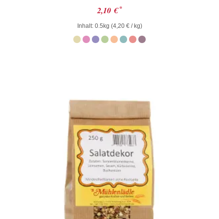
Bewertet
*
2,10
€
mit
0
Inhalt: 0.5kg (
4,20
€
/ kg)
von
5