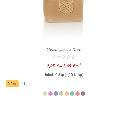
Gerste ganzes Korn
Bewertet
*
2,05
€
–
2,65
€
*
mit
0
Inhalt: 0.5kg (
4,10
€
/ kg)
von
5
0.5kg
1kg