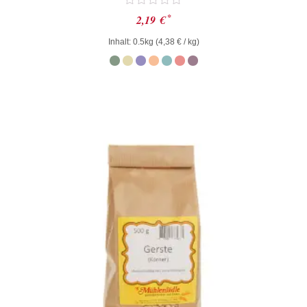
Bewertet
*
2,19
€
mit
0
Inhalt: 0.5kg (
4,38
€
/ kg)
von
5