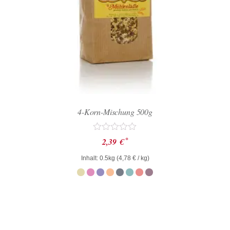
4-Korn-Mischung 500g
Bewertet
*
2,39
€
mit
0
Inhalt: 0.5kg (
4,78
€
/ kg)
von
5