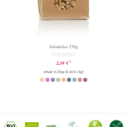
Salatdekor 250g
Bewertet
*
2,10
€
mit
0
Inhalt: 0.25kg (
8,40
€
/ kg)
von
5