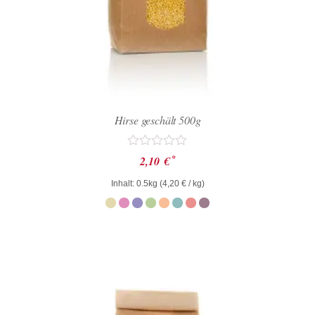
Hirse geschält 500g
Bewertet
*
2,10
€
mit
0
Inhalt: 0.5kg (
4,20
€
/ kg)
von
5