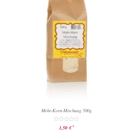
Mehr-Korn-Mischung 500g
Bewertet
*
1,50
€
mit