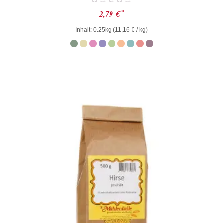
Bewertet
*
2,79
€
mit
0
Inhalt: 0.25kg (
11,16
€
/ kg)
von
5