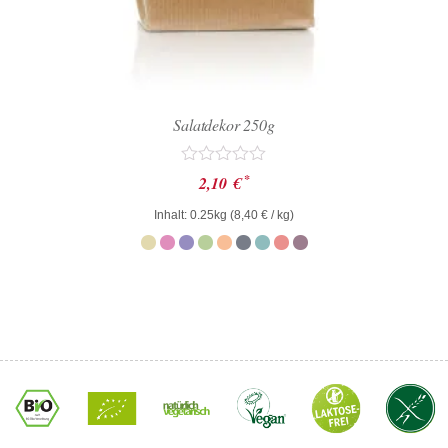
Salatdekor 250g
Bewertet
*
2,10
€
mit
0
Inhalt: 0.25kg (
8,40
€
/ kg)
von
5