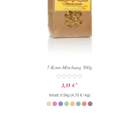
7-Korn-Mischung 500g
Bewertet
*
2,35
€
mit
0
Inhalt: 0.5kg (
4,70
€
/ kg)
von
5