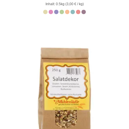
0
Inhalt: 0.5kg (
3,00
€
/ kg)
von
5