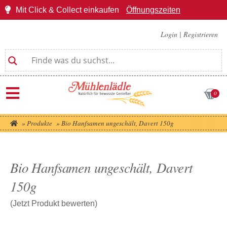
Mit Click & Collect einkaufen
Öffnungszeiten
Login
|
Registrieren
0
»
Produkte
»
Bio Hanfsamen ungeschält, Davert 150g
Bio Hanfsamen ungeschält, Davert
150g
(Jetzt Produkt bewerten)