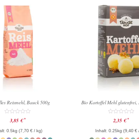
lles Reismehl, Bauck 500g
Bio Kartoffel Mehl glutenfrei
Bewertet
Bewertet
*
*
3,85
€
2,35
€
mit
mit
0
0
alt: 0.5kg (
7,70
€
/ kg)
Inhalt: 0.25kg (
9,40
€
von
von
5
5