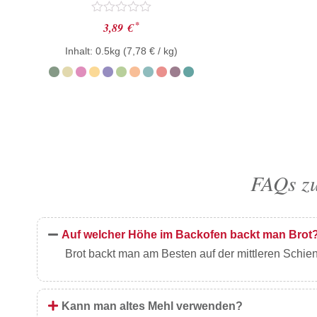
Bewertet
*
3,89
€
mit
0
Inhalt: 0.5kg (
7,78
€
/ kg)
von
5
FAQs zu
Auf welcher Höhe im Backofen backt man Brot
Brot backt man am Besten auf der mittleren Schie
Kann man altes Mehl verwenden?