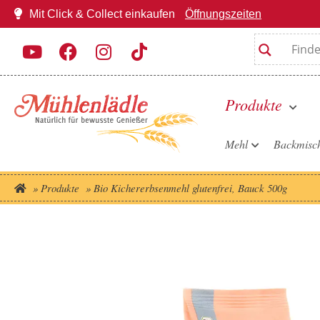
Mit Click & Collect einkaufen
Öffnungszeiten
Produkte
Mehl
Backmisc
»
Produkte
»
Bio Kichererbsenmehl glutenfrei, Bauck 500g