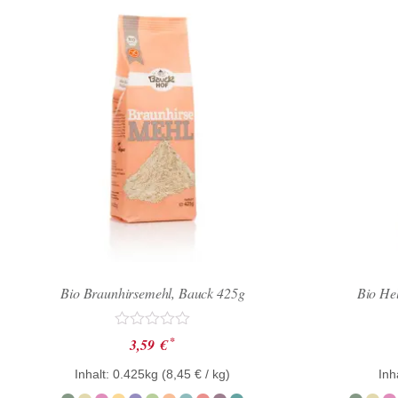
Bio Braunhirsemehl, Bauck 425g
Bio He
Bewertet
*
3,59
€
mit
0
Inhalt: 0.425kg (
8,45
€
/ kg)
Inh
von
5