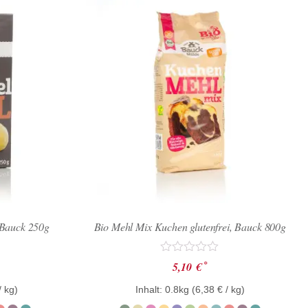
, Bauck 250g
Bio Mehl Mix Kuchen glutenfrei, Bauck 800g
Bewertet
*
5,10
€
mit
0
/ kg)
Inhalt: 0.8kg (
6,38
€
/ kg)
von
5