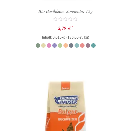
Bio Basilikum, Sonnentor 15g
Bewertet
*
2,79
€
mit
0
Inhalt: 0.015kg (
186,00
€
/ kg)
von
5