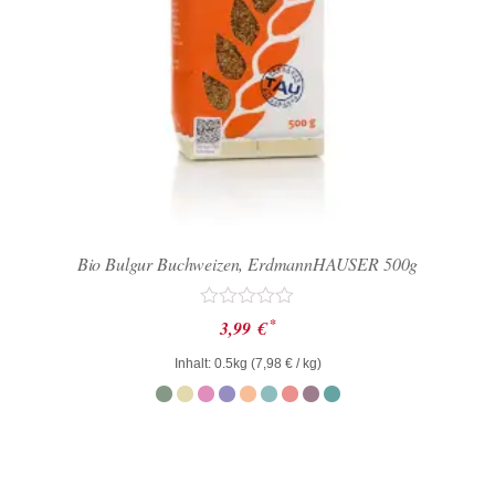
Bio Bulgur Buchweizen, ErdmannHAUSER 500g
Bewertet
*
3,99
€
mit
0
Inhalt: 0.5kg (
7,98
€
/ kg)
von
5