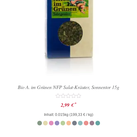
Bio A. im Grünen NFP Salat-Kräuter, Sonnentor 15g
Bewertet
*
2,99
€
mit
0
Inhalt: 0.015kg (
199,33
€
/ kg)
von
5