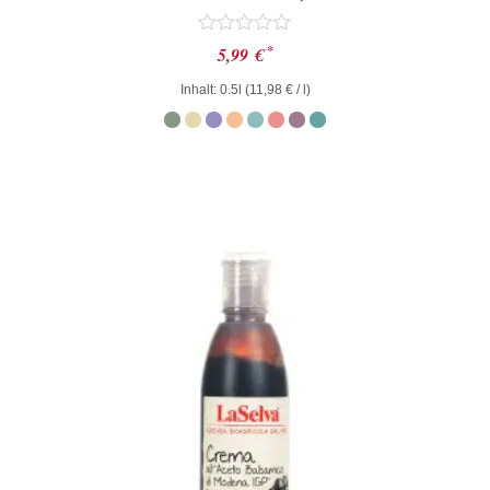
Bewertet
*
5,99
€
mit
0
Inhalt: 0.5l (
11,98
€
/ l)
von
5