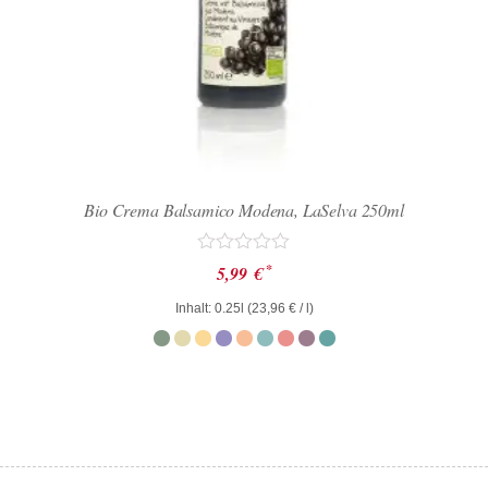
Bio Crema Balsamico Modena, LaSelva 250ml
Bewertet
*
5,99
€
mit
0
Inhalt: 0.25l (
23,96
€
/ l)
von
5