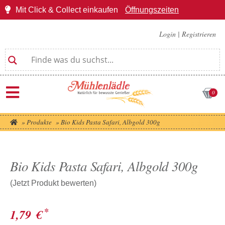
Mit Click & Collect einkaufen
Öffnungszeiten
Login
|
Registrieren
0
»
Produkte
»
Bio Kids Pasta Safari, Albgold 300g
Bio Kids Pasta Safari, Albgold 300g
(Jetzt Produkt bewerten)
*
1,79
€