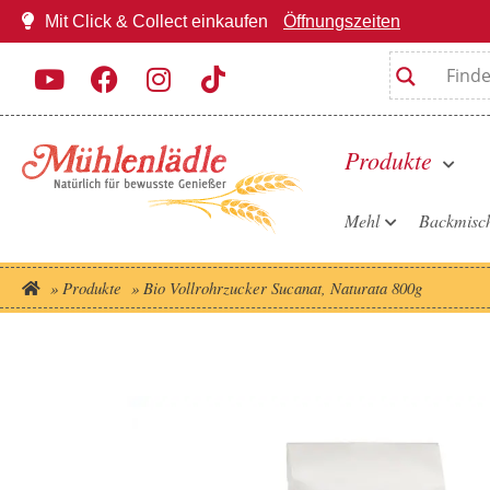
Mit Click & Collect einkaufen
Öffnungszeiten
Produkte
Mehl
Backmisc
»
Produkte
»
Bio Vollrohrzucker Sucanat, Naturata 800g