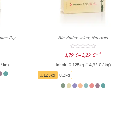
ntor 70g
Bio Puderzucker, Naturata
Bewertet
*
1,79
€
–
2,29
€
*
mit
0
/ kg)
Inhalt: 0.125kg (
14,32
€
/ kg)
von
5
0.125kg
0.2kg