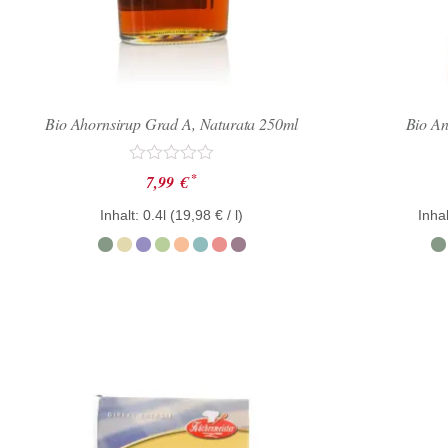
Bio Ahornsirup Grad A, Naturata 250ml
Bio An
Bewertet
*
7,99
€
mit
0
Inhalt: 0.4l (
19,98
€
/ l)
Inhal
von
5