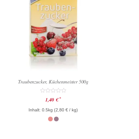
Traubenzucker, Küchenmeister 500g
Bewertet
*
1,40
€
mit
0
Inhalt: 0.5kg (
2,80
€
/ kg)
von
5