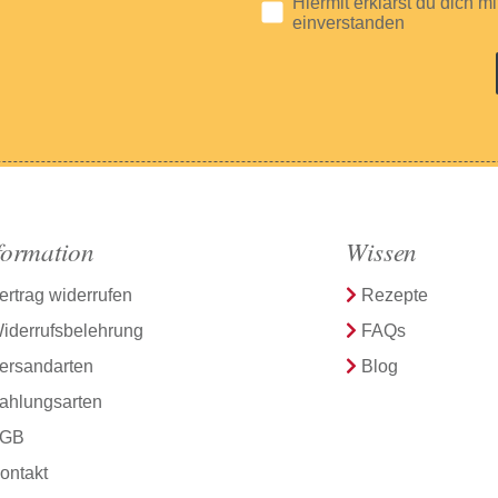
Hiermit erklärst du dich m
einverstanden
formation
Wissen
ertrag widerrufen
Rezepte
iderrufsbelehrung
FAQs
ersandarten
Blog
ahlungsarten
GB
ontakt