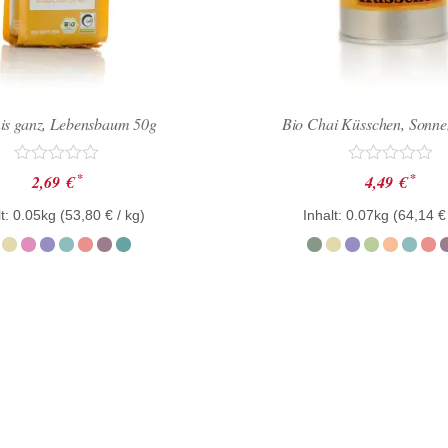
is ganz, Lebensbaum 50g
Bio Chai Küsschen, Sonne
Bewertet
Bewertet
*
*
2,69
€
4,49
€
mit
mit
0
0
t: 0.05kg (
53,80
€
/ kg)
Inhalt: 0.07kg (
64,14
€
von
von
5
5