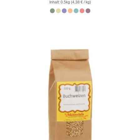
0
Inhalt: 0.5kg (
4,38
€
/ kg)
von
5