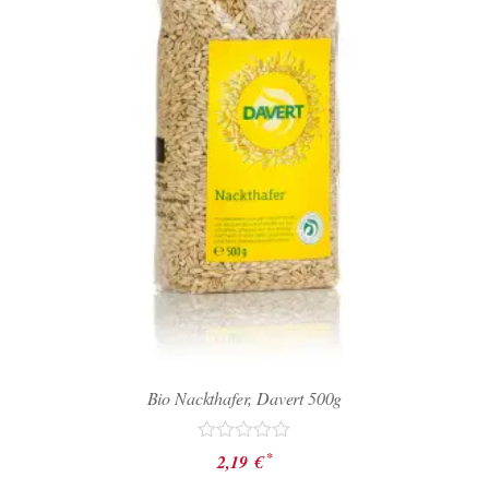
Bio Nackthafer, Davert 500g
Bewertet
*
2,19
€
mit