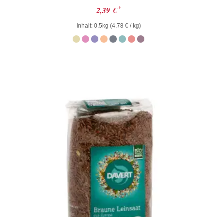
Bewertet
*
2,39
€
mit
0
Inhalt: 0.5kg (
4,78
€
/ kg)
von
5