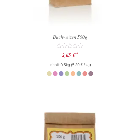
Buchweizen 500g
Bewertet
*
2,65
€
mit
0
Inhalt: 0.5kg (
5,30
€
/ kg)
von
5