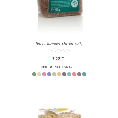
Bio Leinsamen, Davert 250g
Bewertet
*
1,99
€
mit
0
Inhalt: 0.25kg (
7,96
€
/ kg)
von
5