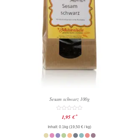
Sesam schwarz 100g
Bewertet
*
1,95
€
mit
0
Inhalt: 0.1kg (
19,50
€
/ kg)
von
5