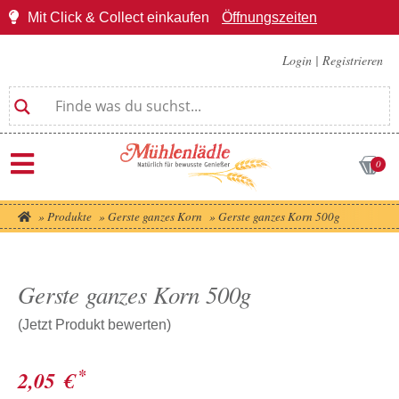
Mit Click & Collect einkaufen
Öffnungszeiten
Login
|
Registrieren
0
»
Produkte
»
Gerste ganzes Korn
»
Gerste ganzes Korn 500g
Gerste ganzes Korn 500g
(Jetzt Produkt bewerten)
*
2,05
€