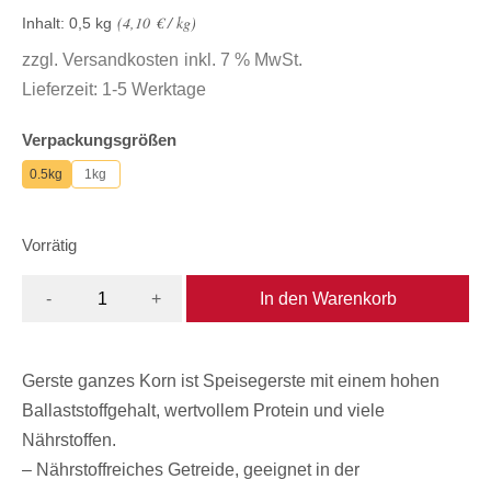
4,10
€
/
kg
Inhalt: 0,5
kg
zzgl.
Versandkosten
inkl. 7 % MwSt.
Lieferzeit:
1-5 Werktage
Verpackungsgrößen
0.5kg
1kg
Vorrätig
In den Warenkorb
-
+
Gerste ganzes Korn ist Speisegerste mit einem hohen
Ballaststoffgehalt, wertvollem Protein und viele
Nährstoffen.
– Nährstoffreiches Getreide, geeignet in der