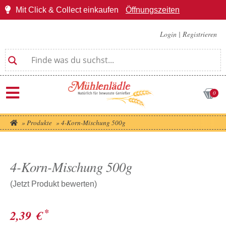
Mit Click & Collect einkaufen
Öffnungszeiten
Login
|
Registrieren
0
»
Produkte
»
4-Korn-Mischung 500g
4-Korn-Mischung 500g
(Jetzt Produkt bewerten)
*
2,39
€