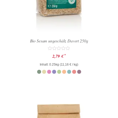
Bio Sesam ungeschält, Davert 250g
Bewertet
*
2,79
€
mit
0
Inhalt: 0.25kg (
11,16
€
/ kg)
von
5