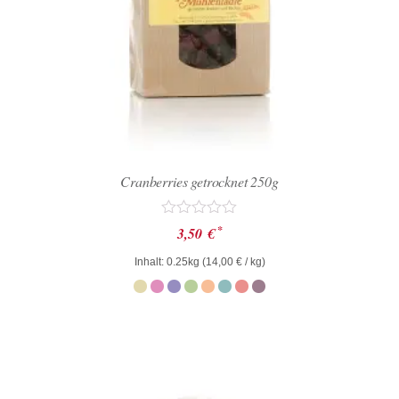
Cranberries getrocknet 250g
Bewertet
*
3,50
€
mit
0
Inhalt: 0.25kg (
14,00
€
/ kg)
von
5