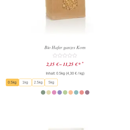
Bio Hafer ganzes Korn
Bewertet
*
2,15
€
–
11,25
€
*
mit
0
Inhalt: 0.5kg (
4,30
€
/ kg)
von
5
0.5kg
1kg
2.5kg
5kg