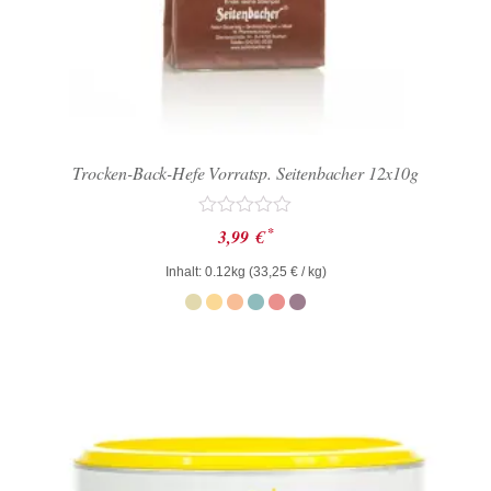
Trocken-Back-Hefe Vorratsp. Seitenbacher 12x10g
Bewertet
*
3,99
€
mit
0
Inhalt: 0.12kg (
33,25
€
/ kg)
von
5