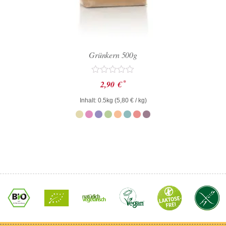
Grünkern 500g
Bewertet
*
2,90
€
mit
0
Inhalt: 0.5kg (
5,80
€
/ kg)
von
5