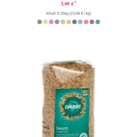
Bewertet
*
5,99
€
mit
0
Inhalt: 0.25kg (
23,96
€
/ kg)
von
5