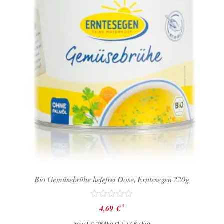
Bio Gemüsebrühe hefefrei Dose, Erntesegen 220g
Bewertet
*
4,69
€
mit
0