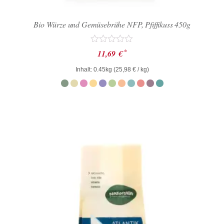
Bio Würze und Gemüsebrühe NFP, Pfiffikuss 450g
Bewertet
*
11,69
€
mit
0
Inhalt: 0.45kg (
25,98
€
/ kg)
von
5