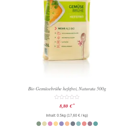
Bio Gemüsebrühe hefefrei, Naturata 500g
Bewertet
*
8,80
€
mit
0
Inhalt: 0.5kg (
17,60
€
/ kg)
von
5