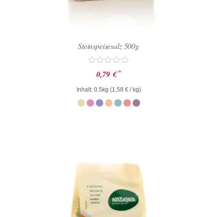
Steinspeisesalz 500g
Bewertet
*
0,79
€
mit
0
Inhalt: 0.5kg (
1,58
€
/ kg)
von
5