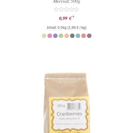
Meersalz 500g
Bewertet
*
0,99
€
mit
0
Inhalt: 0.5kg (
1,98
€
/ kg)
von
5