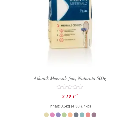
Atlantik Meersalz fein, Naturata 500g
Bewertet
*
2,19
€
mit
0
Inhalt: 0.5kg (
4,38
€
/ kg)
von
5