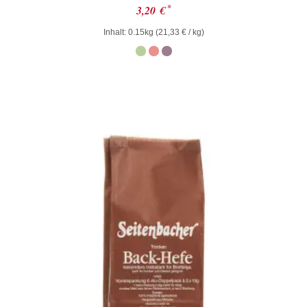
Bewertet
*
3,20
€
mit
0
Inhalt: 0.15kg (
21,33
€
/ kg)
von
5