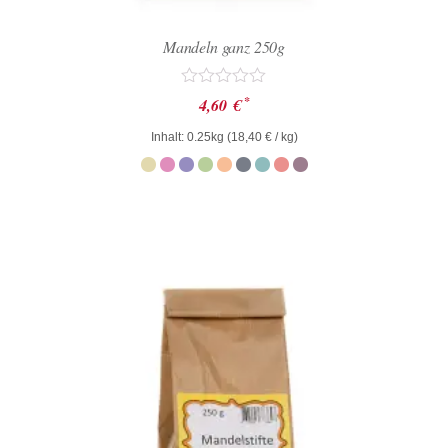
Mandeln ganz 250g
Bewertet
*
4,60
€
mit
0
Inhalt: 0.25kg (
18,40
€
/ kg)
von
5