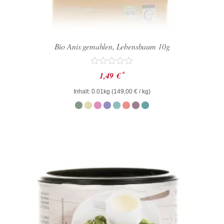
Bio Anis gemahlen, Lebensbaum 10g
Bewertet
*
1,49
€
mit
0
Inhalt: 0.01kg (
149,00
€
/ kg)
von
5