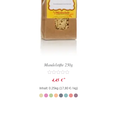
Mandelstifte 250g
Bewertet
*
4,45
€
mit
0
Inhalt: 0.25kg (
17,80
€
/ kg)
von
5