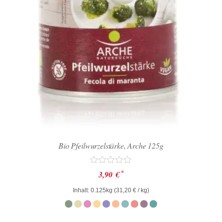
Bio Pfeilwurzelstärke, Arche 125g
Bewertet
*
3,90
€
mit
0
Inhalt: 0.125kg (
31,20
€
/ kg)
von
5