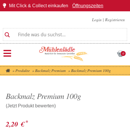
Mit Click & Collect einkaufen
Öffnungszeiten
Login
|
Registrieren
0
»
Produkte
»
Backmalz Premium
»
Backmalz Premium 100g
Backmalz Premium 100g
(Jetzt Produkt bewerten)
*
2,20
€