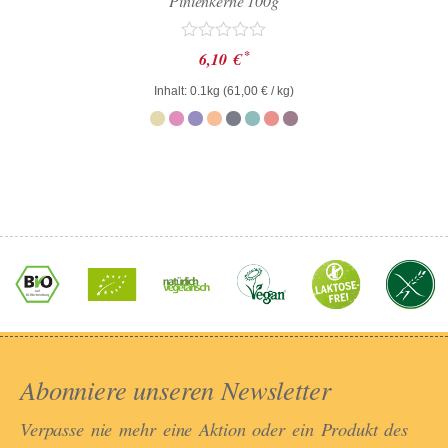
Pinienkerne 100g
Bewertet
*
6,10
€
mit
0
Inhalt: 0.1kg (
61,00
€
/ kg)
von
5
Abonniere unseren Newsletter​
Verpasse nie mehr eine Aktion oder ein Produkt des