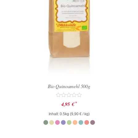
Bio Quinoamehl 500g
Bewertet
*
4,95
€
mit
0
Inhalt: 0.5kg (
9,90
€
/ kg)
von
5