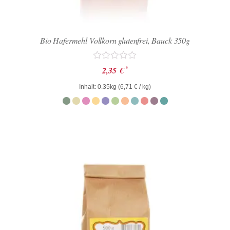
Bio Hafermehl Vollkorn glutenfrei, Bauck 350g
Bewertet
*
2,35
€
mit
0
Inhalt: 0.35kg (
6,71
€
/ kg)
von
5