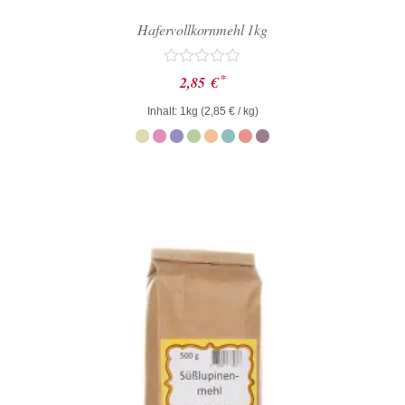
Hafervollkornmehl 1kg
Bewertet
*
2,85
€
mit
0
Inhalt: 1kg (
2,85
€
/ kg)
von
5