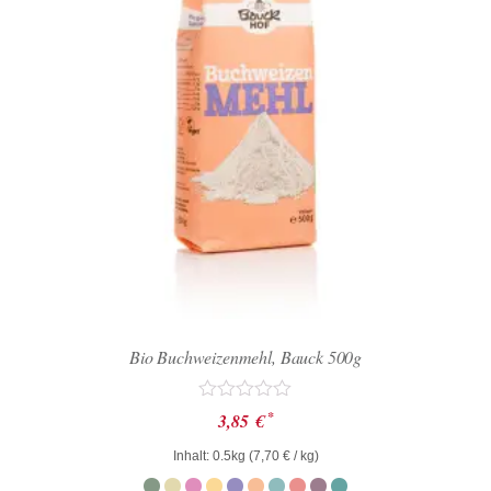
Bio Buchweizenmehl, Bauck 500g
Bewertet
*
3,85
€
mit
0
Inhalt: 0.5kg (
7,70
€
/ kg)
von
5