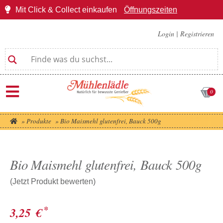
Mit Click & Collect einkaufen
Öffnungszeiten
Login
|
Registrieren
0
»
Produkte
»
Bio Maismehl glutenfrei, Bauck 500g
Bio Maismehl glutenfrei, Bauck 500g
(Jetzt Produkt bewerten)
*
3,25
€