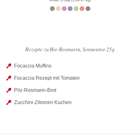
Inhalt: 0.5kg (
5,98
€
/ kg)
von
5
Rezepte zu Bio Rosmarin, Sonnentor 25g
Focaccia Muffins
Focaccia Rezept mit Tomaten
Pilz-Rosmarin-Brot
Zucchini-Zitronen Kuchen