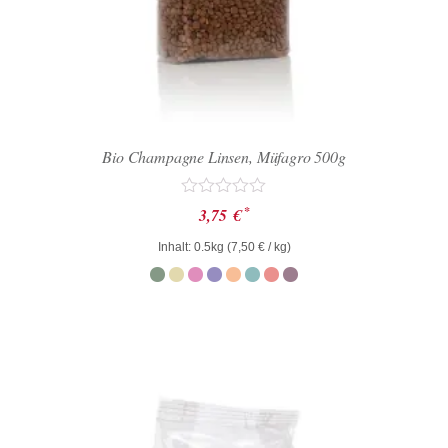
Bio Champagne Linsen, Müfagro 500g
Bewertet
*
3,75
€
mit
0
Inhalt: 0.5kg (
7,50
€
/ kg)
von
5