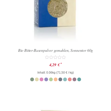
Bio Bitter-Basenpulver gemahlen, Sonnentor 60g
Bewertet
*
4,29
€
mit
0
Inhalt: 0.06kg (
71,50
€
/ kg)
von
5