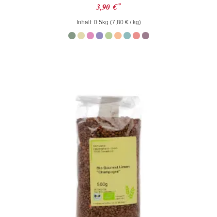
Bewertet
*
3,90
€
mit
0
Inhalt: 0.5kg (
7,80
€
/ kg)
von
5