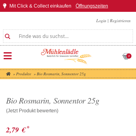
Mit Click & Collect einkaufen
Öffnungszeiten
Login
|
Registrieren
0
»
Produkte
»
Bio Rosmarin, Sonnentor 25g
Bio Rosmarin, Sonnentor 25g
(Jetzt Produkt bewerten)
*
2,79
€