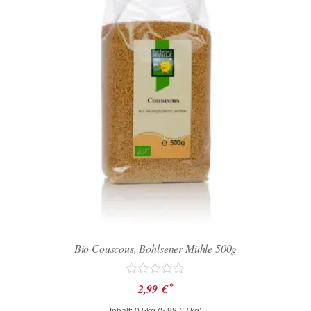
Bio Couscous, Bohlsener Mühle 500g
Bewertet
*
2,99
€
mit
0