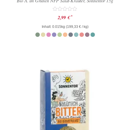
Bio A. im Grünen NFP Salat-Kräuter, Sonnentor 15g
Bewertet
*
2,99
€
mit
0
Inhalt: 0.015kg (
199,33
€
/ kg)
von
5