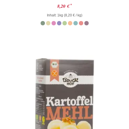
Bewertet
*
8,20
€
mit
0
Inhalt: 1kg (
8,20
€
/ kg)
von
5