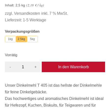
2,18
€
/
kg
Inhalt: 2,5
kg
zzgl.
Versandkosten
inkl. 7 % MwSt.
Lieferzeit:
1-5 Werktage
Verpackungsgrößen
1kg
2.5kg
5kg
Vorrätig
In den Warenkorb
-
+
Unser Dinkelmehl T 405 ist das hellste der Dinkelmehle
für feine Dinkelgebäcke.
Das hochwertiges und aromatisches Dinkelmehl ist ideal
für Hefezopf, Kuchen, Biskuits, für Teigwaren und für