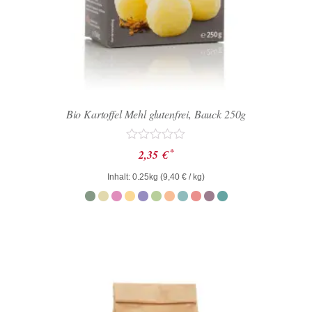
Bio Kartoffel Mehl glutenfrei, Bauck 250g
Bewertet
*
2,35
€
mit
0
Inhalt: 0.25kg (
9,40
€
/ kg)
von
5