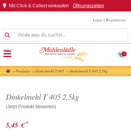
Mit Click & Collect einkaufen
Öffnungszeiten
Login
|
Registrieren
0
»
Produkte
»
Dinkelmehl T 405
»
Dinkelmehl T 405 2,5kg
Dinkelmehl T 405 2,5kg
(Jetzt Produkt bewerten)
*
5,45
€