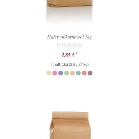
Hafervollkornmehl 1kg
Bewertet
*
2,85
€
mit
0
Inhalt: 1kg (
2,85
€
/ kg)
von
5