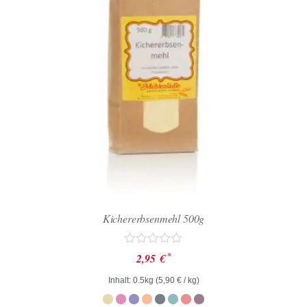
Kichererbsenmehl 500g
Bewertet
*
2,95
€
mit
0
Inhalt: 0.5kg (
5,90
€
/ kg)
von
5