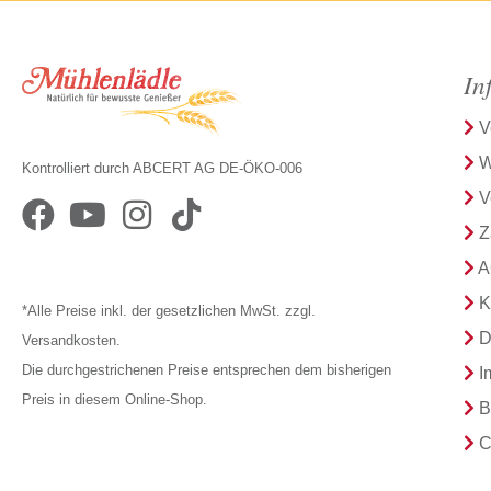
In
V
W
Kontrolliert durch ABCERT AG DE-ÖKO-006
V
Z
A
K
*Alle Preise inkl. der gesetzlichen MwSt. zzgl.
D
Versandkosten.
Die durchgestrichenen Preise entsprechen dem bisherigen
I
Preis in diesem Online-Shop.
B
C