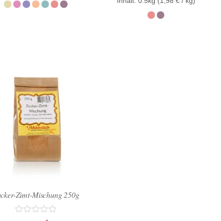
Inhalt: 0.5kg (
1,98
€
/ kg)
5
cker-Zimt-Mischung 250g
Bewertet