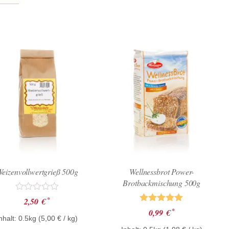
eizenvollwertgrieß 500g
Wellnessbrot Power-
Brotbackmischung 500g
Bewertet
*
2,50
€
mit
Bewertet mit
*
0,99
€
0
5.00
nhalt: 0.5kg (
5,00
€
/ kg)
von
von 5