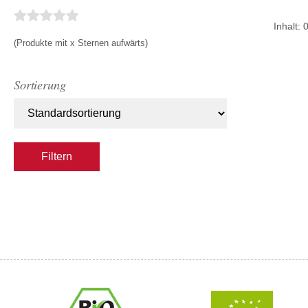
m
0
Inhalt: 
v
5
(Produkte mit x Sternen aufwärts)
Sortierung
Filtern