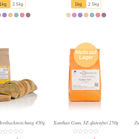
5
1kg
2.5kg
1kg
2.5kg
Nicht auf
Lager
Brotbackmischung 450g
Xanthan Gum, SZ-glutenfrei 250g
Zu
ewertet
Bewertet