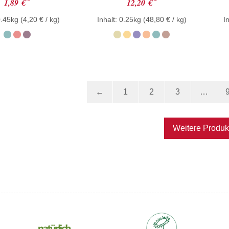
*
*
1,89
€
12,20
€
it
mit
0
0.45kg (
4,20
€
/ kg)
Inhalt: 0.25kg (
48,80
€
/ kg)
I
on
von
5
←
1
2
3
…
Weitere Produk