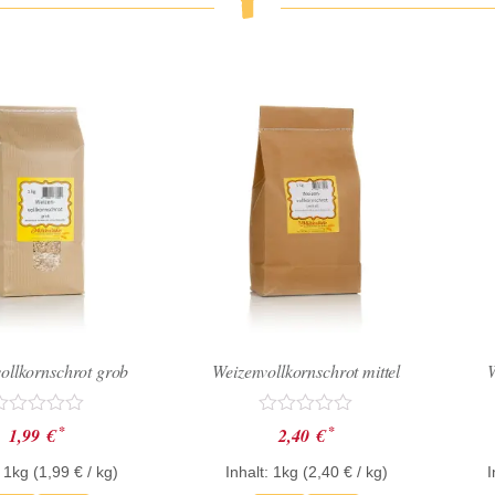
ollkornschrot grob
Weizenvollkornschrot mittel
W
ewertet
Bewertet
*
*
1,99
€
2,40
€
it
mit
0
: 1kg (
1,99
€
/ kg)
Inhalt: 1kg (
2,40
€
/ kg)
I
on
von