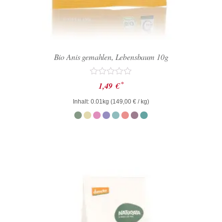
Bio Anis gemahlen, Lebensbaum 10g
Bewertet
*
1,49
€
mit
0
Inhalt: 0.01kg (
149,00
€
/ kg)
von
5