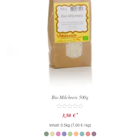
Bio Milchreis 500g
Bewertet
*
3,50
€
mit
0
Inhalt: 0.5kg (
7,00
€
/ kg)
von
5