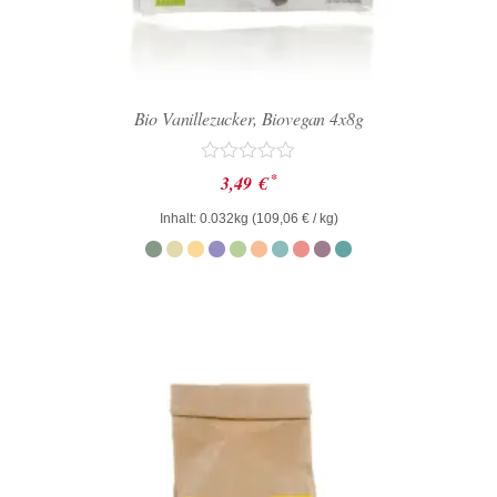
Bio Vanillezucker, Biovegan 4x8g
Bewertet
*
3,49
€
mit
0
Inhalt: 0.032kg (
109,06
€
/ kg)
von
5