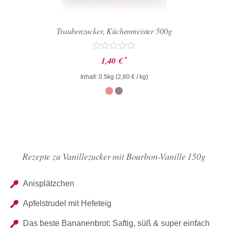
Traubenzucker, Küchenmeister 500g
Bewertet
*
1,40
€
mit
0
Inhalt: 0.5kg (
2,80
€
/ kg)
von
5
Rezepte zu Vanillezucker mit Bourbon-Vanille 150g
Anisplätzchen
Apfelstrudel mit Hefeteig
Das beste Bananenbrot: Saftig, süß & super einfach