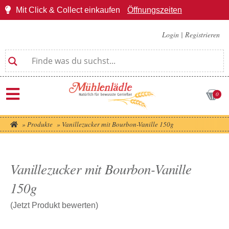
Mit Click & Collect einkaufen
Öffnungszeiten
Login
|
Registrieren
0
»
Produkte
»
Vanillezucker mit Bourbon-Vanille 150g
Vanillezucker mit Bourbon-Vanille
150g
(Jetzt Produkt bewerten)