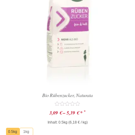
Bio Rübenzucker, Naturata
Bewertet
*
3,09
€
–
5,39
€
*
mit
0
Inhalt: 0.5kg (
6,18
€
/ kg)
von
5
0.5kg
1kg