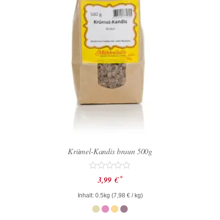
Krümel-Kandis braun 500g
Bewertet
*
3,99
€
mit
0
Inhalt: 0.5kg (
7,98
€
/ kg)
von
5