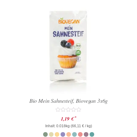
Bio Mein Sahnesteif, Biovegan 3x6g
Bewertet
*
1,19
€
mit
Inhalt: 0.018kg (
0
66,11
€
/ kg)
von
5