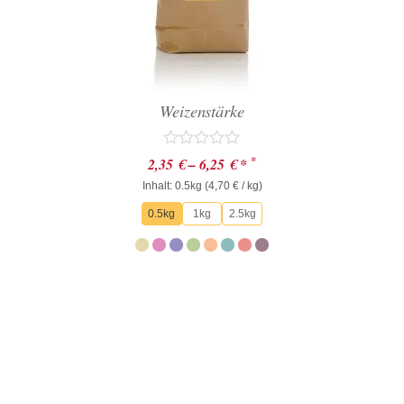
Weizenstärke
Bewertet
*
2,35
€
–
6,25
€
*
mit
Inhalt: 0.5kg (
0
4,70
€
/ kg)
von
0.5kg
1kg
2.5kg
5