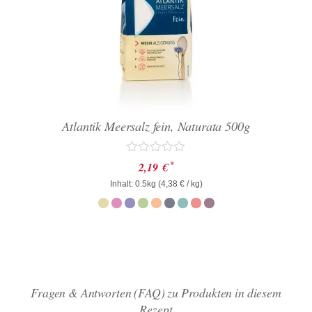
Atlantik Meersalz fein, Naturata 500g
Bewertet
*
2,19
€
mit
Inhalt: 0.5kg (
0
4,38
€
/ kg)
von
5
Fragen & Antworten (FAQ) zu Produkten in diesem
Rezept