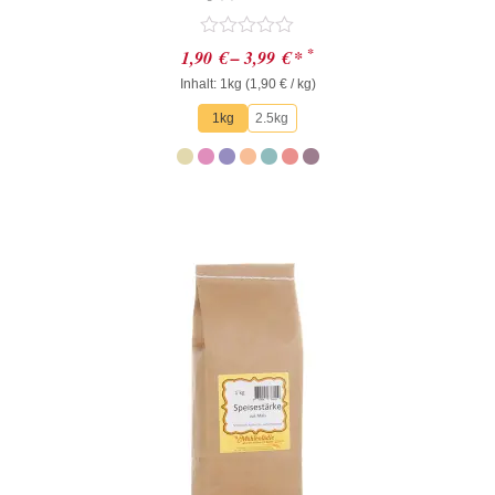
Bewertet
*
1,90
€
–
3,99
€
*
mit
Inhalt: 1kg (
0
1,90
€
/ kg)
von
1kg
2.5kg
5