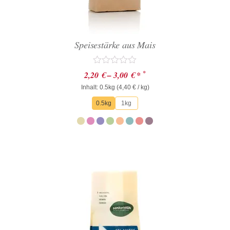
Speisestärke aus Mais
Bewertet
*
2,20
€
–
3,00
€
*
mit
Inhalt: 0.5kg (
0
4,40
€
/ kg)
von
0.5kg
1kg
5