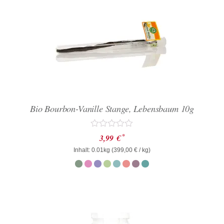
Bio Bourbon-Vanille Stange, Lebensbaum 10g
Bewertet
*
3,99
€
mit
Inhalt: 0.01kg (
0
399,00
€
/ kg)
von
5