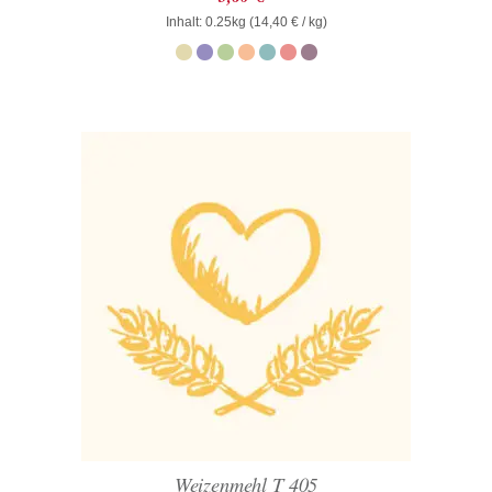
mit
Inhalt: 0.25kg (
0
14,40
€
/ kg)
von
5
Weizenmehl T 405