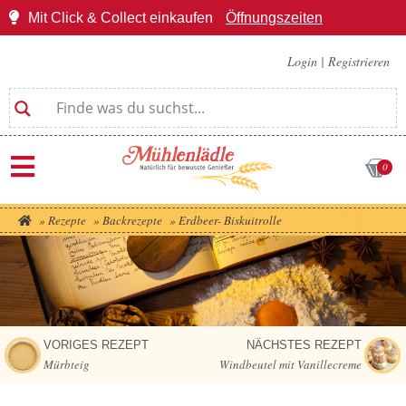
Mit Click & Collect einkaufen
Öffnungszeiten
Login
|
Registrieren
0
»
Rezepte
»
Backrezepte
»
Erdbeer- Biskuitrolle
VORIGES REZEPT
NÄCHSTES REZEPT
Mürbteig
Windbeutel mit Vanillecreme