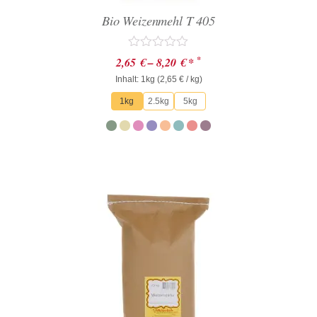
Bio Weizenmehl T 405
Bewertet
*
2,65
€
–
8,20
€
*
mit
Inhalt: 1kg (
0
2,65
€
/ kg)
von
1kg
2.5kg
5kg
5