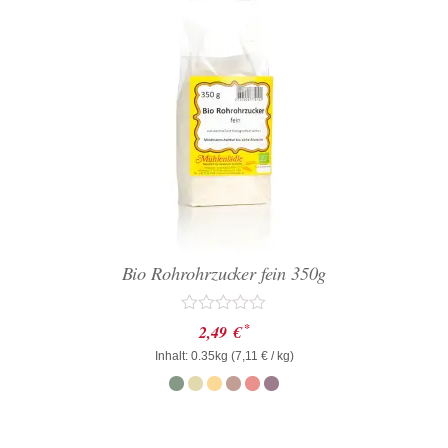
Bio Rohrohrzucker fein 350g
Bewertet
*
2,49
€
mit
Inhalt: 0.35kg (
0
7,11
€
/ kg)
von
5