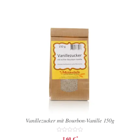
Vanillezucker mit Bourbon-Vanille 150g
Bewertet
*
3,60
€