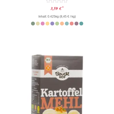
Bewertet
*
3,59
€
mit
0
Inhalt: 0.425kg (
8,45
€
/ kg)
von
5