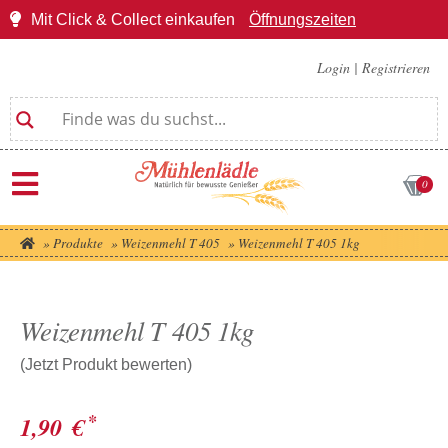
Mit Click & Collect einkaufen
Öffnungszeiten
Login
|
Registrieren
0
»
Produkte
»
Weizenmehl T 405
»
Weizenmehl T 405 1kg
Weizenmehl T 405 1kg
(Jetzt Produkt bewerten)
*
1,90
€