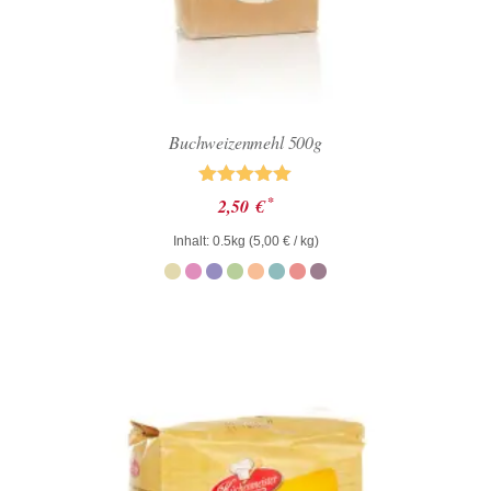
Buchweizenmehl 500g
Bewertet mit
*
2,50
€
5.00
von 5
Inhalt: 0.5kg (
5,00
€
/ kg)