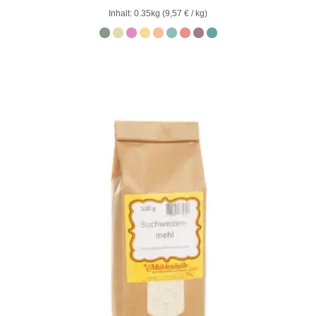
0
Inhalt: 0.35kg (
9,57
€
/ kg)
von
5