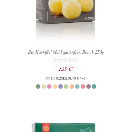
Bio Kartoffel Mehl glutenfrei, Bauck 250g
Bewertet
*
2,35
€
mit
0
Inhalt: 0.25kg (
9,40
€
/ kg)
von
5