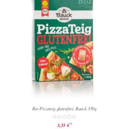
Bio Pizzateig glutenfrei, Bauck 350g
Bewertet
*
3,35
€
mit