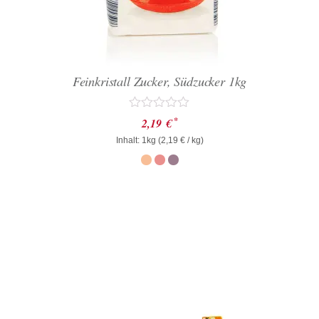
Feinkristall Zucker, Südzucker 1kg
Bewertet
*
2,19
€
mit
Inhalt: 1kg (
0
2,19
€
/ kg)
von
5