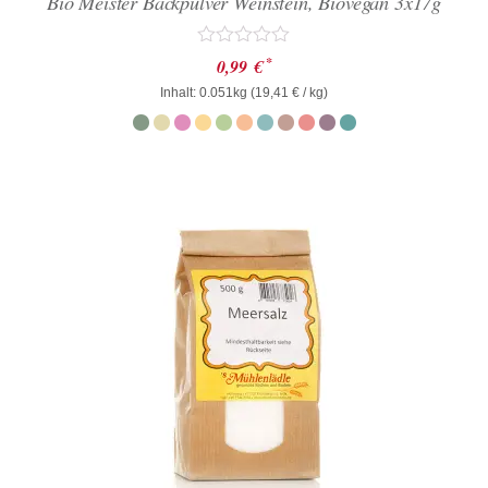
Bio Meister Backpulver Weinstein, Biovegan 3x17g
Bewertet
*
0,99
€
mit
Inhalt: 0.051kg (
0
19,41
€
/ kg)
von
5