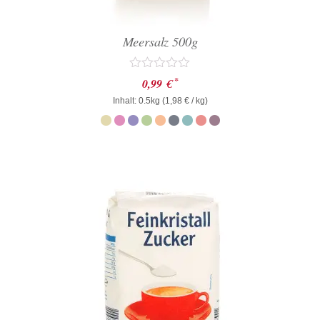
Meersalz 500g
Bewertet
*
0,99
€
mit
Inhalt: 0.5kg (
0
1,98
€
/ kg)
von
5