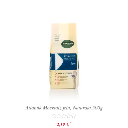
Atlantik Meersalz fein, Naturata 500g
Bewertet
*
2,19
€
mit