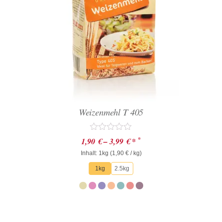
Weizenmehl T 405
Bewertet
*
1,90
€
–
3,99
€
*
mit
Inhalt: 1kg (
0
1,90
€
/ kg)
von
1kg
2.5kg
5