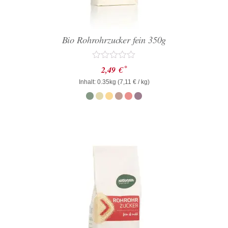
Bio Rohrohrzucker fein 350g
Bewertet
*
2,49
€
mit
Inhalt: 0.35kg (
0
7,11
€
/ kg)
von
5