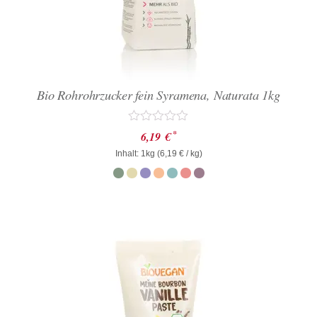
Bio Rohrohrzucker fein Syramena, Naturata 1kg
Bewertet
*
6,19
€
mit
Inhalt: 1kg (
0
6,19
€
/ kg)
von
5