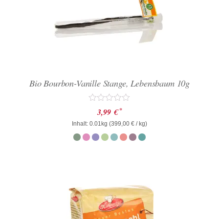
Bio Bourbon-Vanille Stange, Lebensbaum 10g
Bewertet
*
3,99
€
mit
Inhalt: 0.01kg (
0
399,00
€
/ kg)
von
5