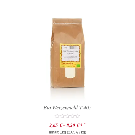
Bio Weizenmehl T 405
Bewertet
*
2,65
€
–
8,20
€
*
mit
Inhalt: 1kg (
0
2,65
€
/ kg)