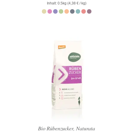
Inhalt: 0.5kg (
0
4,38
€
/ kg)
von
5
Bio Rübenzucker, Naturata