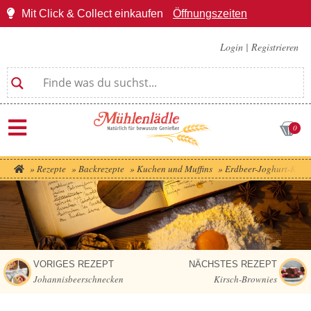
Mit Click & Collect einkaufen
Öffnungszeiten
Login
|
Registrieren
0
»
Rezepte
»
Backrezepte
»
Kuchen und Muffins
»
Erdbeer-Joghurt-Kuch
VORIGES REZEPT
NÄCHSTES REZEPT
Johannisbeerschnecken
Kirsch-Brownies