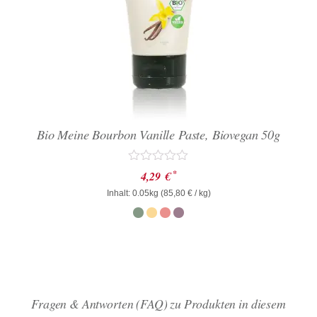
Bio Meine Bourbon Vanille Paste, Biovegan 50g
Bewertet
*
4,29
€
mit
Inhalt: 0.05kg (
0
85,80
€
/ kg)
von
5
Fragen & Antworten (FAQ) zu Produkten in diesem