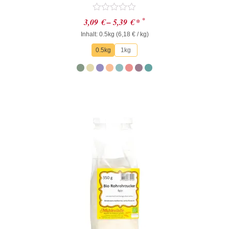
Bewertet
*
3,09
€
–
5,39
€
*
mit
Inhalt: 0.5kg (
0
6,18
€
/ kg)
von
0.5kg
1kg
5