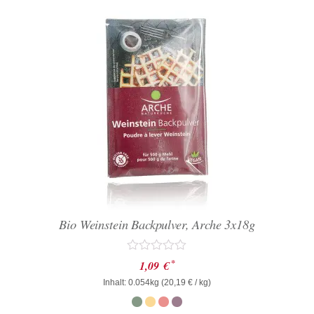
Bio Weinstein Backpulver, Arche 3x18g
Bewertet
*
1,09
€
mit
Inhalt: 0.054kg (
0
20,19
€
/ kg)
von
5