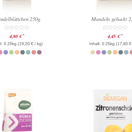
ndelblättchen 250g
Mandeln gehackt 2
Bewertet
Bewertet
*
*
4,80
€
4,45
€
mit
mit
t: 0.25kg (
0
19,20
€
/ kg)
Inhalt: 0.25kg (
0
17,80
€
von
von
5
5