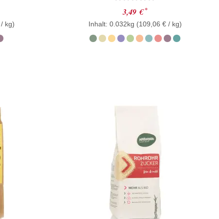
Bewertet
*
3,49
€
mit
/ kg)
Inhalt: 0.032kg (
0
109,06
€
/ kg)
von
5