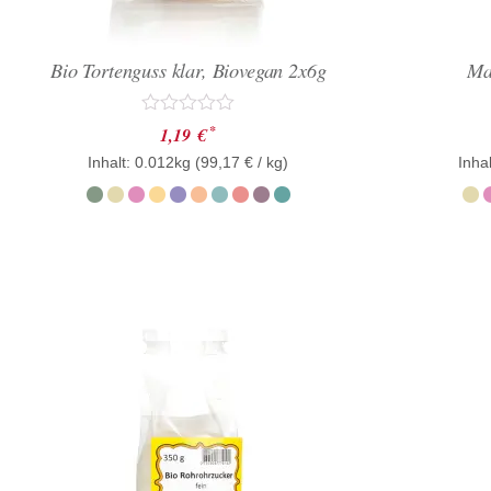
Bio Tortenguss klar, Biovegan 2x6g
Ma
Bewertet
*
1,19
€
mit
Inhalt: 0.012kg (
0
99,17
€
/ kg)
Inhal
von
5