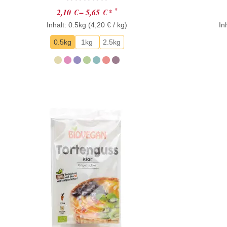
Bewertet
*
2,10
€
–
5,65
€
*
mit
Inhalt: 0.5kg (
0
4,20
€
/ kg)
In
von
5
0.5kg
1kg
2.5kg