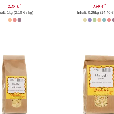
Bewertet
Bewertet
*
*
2,19
€
3,60
€
mit
mit
halt: 1kg (
0
2,19
€
/ kg)
Inhalt: 0.25kg (
0
14,40
€
von
von
5
5