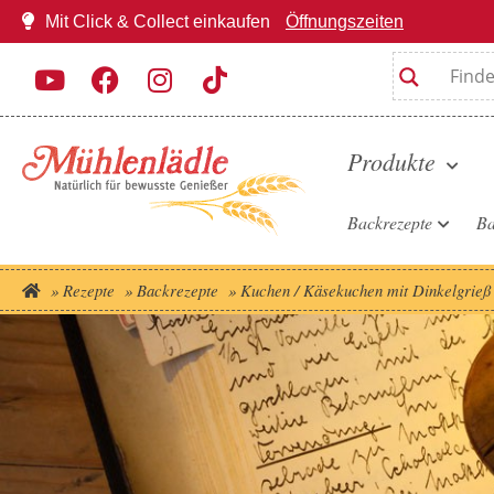
Mit Click & Collect einkaufen
Öffnungszeiten
Produkte
Backrezepte
Ba
»
Rezepte
»
Backrezepte
»
Kuchen / Käsekuchen mit Dinkelgrieß