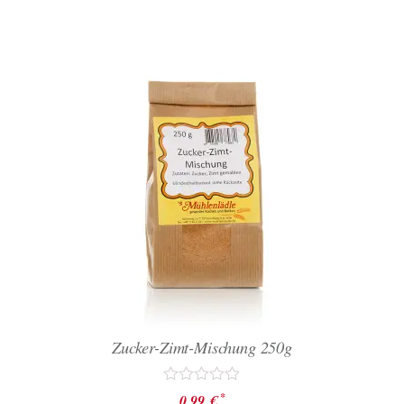
Zucker-Zimt-Mischung 250g
Bewertet
*
0,99
€