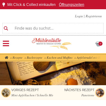
Mit Click & Collect einkaufen
Öffnungszeiten
Login
|
Registrieren
0
»
Rezepte
»
Backrezepte
»
Kuchen und Muffins
»
Apfelstrudel mit Hefet
VORIGES REZEPT
NÄCHSTES REZEPT
Mini-Apfelkuchen / Schnelle Mini Apfelkuchen
Panettone