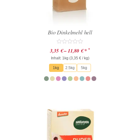
Bio Dinkelmehl hell
Bewertet
*
3,35
€
–
11,80
€
*
mit
Inhalt: 1kg (
0
3,35
€
/ kg)
von
1kg
2.5kg
5kg
5