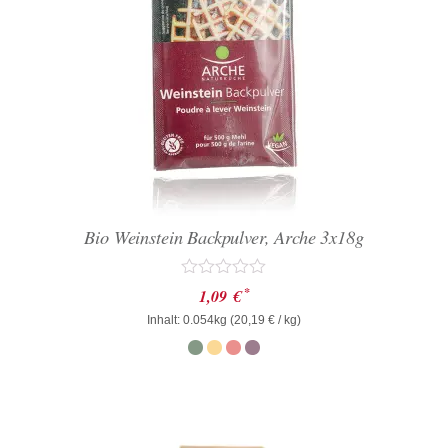
Bio Weinstein Backpulver, Arche 3x18g
Bewertet
*
1,09
€
mit
Inhalt: 0.054kg (
0
20,19
€
/ kg)
von
5