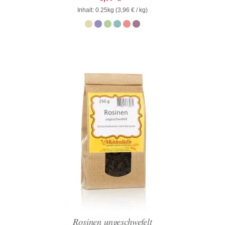
mit
Inhalt: 0.25kg (
0
3,96
€
/ kg)
von
5
Rosinen ungeschwefelt