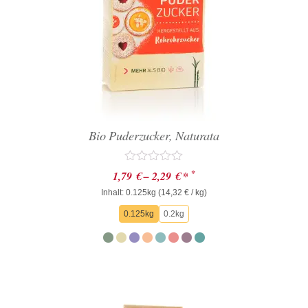
Bio Puderzucker, Naturata
Bewertet
*
1,79
€
–
2,29
€
*
mit
Inhalt: 0.125kg (
0
14,32
€
/ kg)
von
0.125kg
0.2kg
5