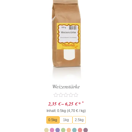
Weizenstärke
Bewertet
*
2,35
€
–
6,25
€
*
mit
Inhalt: 0.5kg (
0
4,70
€
/ kg)
von
0.5kg
1kg
2.5kg
5