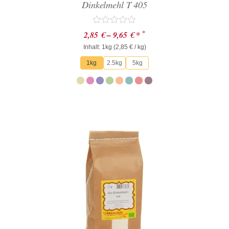
Dinkelmehl T 405
Bewertet
*
2,85
€
–
9,65
€
*
mit
Inhalt: 1kg (
0
2,85
€
/ kg)
von
1kg
2.5kg
5kg
5