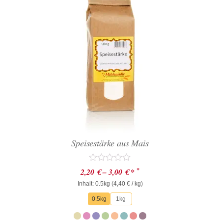
Speisestärke aus Mais
Bewertet
*
2,20
€
–
3,00
€
*
mit
Inhalt: 0.5kg (
0
4,40
€
/ kg)
von
0.5kg
1kg
5