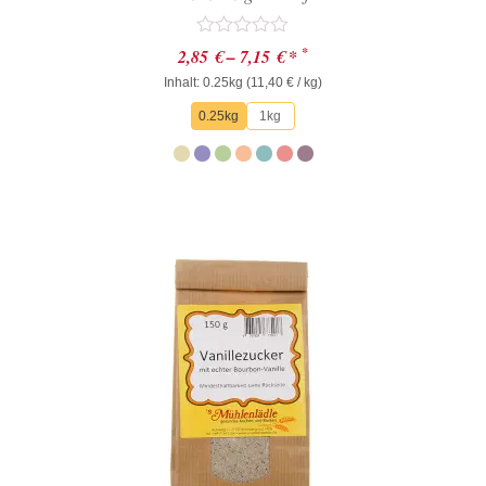
Bewertet
*
2,85
€
–
7,15
€
*
mit
Inhalt: 0.25kg (
0
11,40
€
/ kg)
von
0.25kg
1kg
5