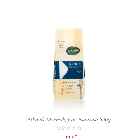
Atlantik Meersalz fein, Naturata 500g
Bewertet
*
2,19
€