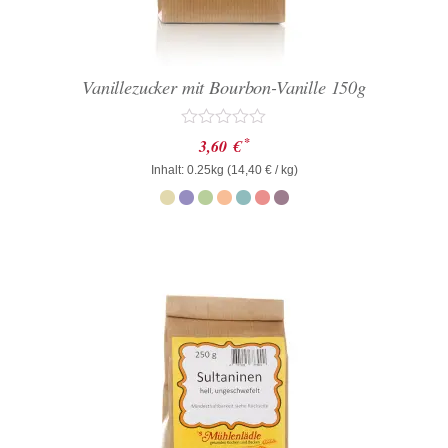
Vanillezucker mit Bourbon-Vanille 150g
Bewertet
*
3,60
€
mit
Inhalt: 0.25kg (
0
14,40
€
/ kg)
von
5