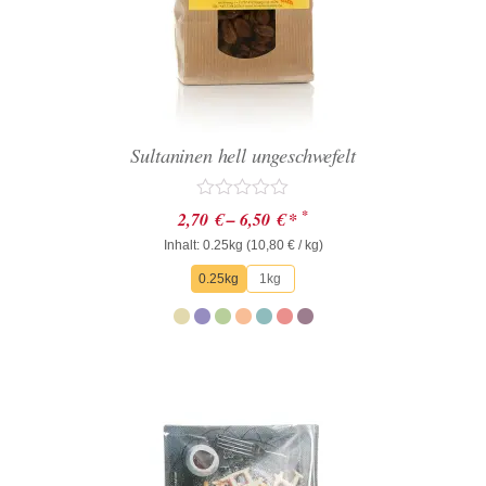
Sultaninen hell ungeschwefelt
Bewertet
*
2,70
€
–
6,50
€
*
mit
Inhalt: 0.25kg (
0
10,80
€
/ kg)
von
0.25kg
1kg
5