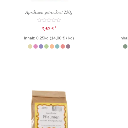
Aprikosen getrocknet 250g
Bewertet
*
3,50
€
mit
0
Inhalt: 0.25kg (
14,00
€
/ kg)
Inhal
von
5