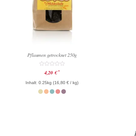
Pflaumen getrocknet 250g
Bewertet
*
4,20
€
mit
0
Inhalt: 0.25kg (
16,80
€
/ kg)
von
5