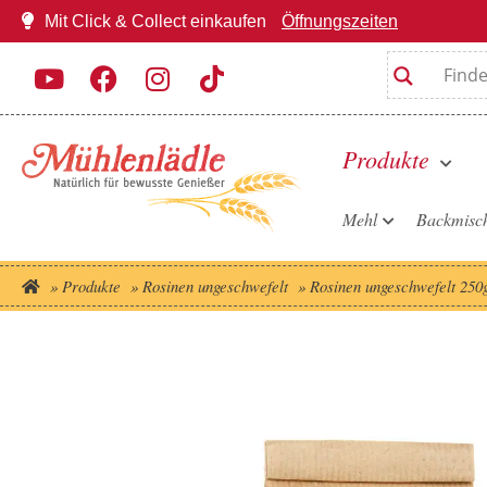
Mit Click & Collect einkaufen
Öffnungszeiten
Produkte
Mehl
Backmisc
»
Produkte
»
Rosinen ungeschwefelt
»
Rosinen ungeschwefelt 250