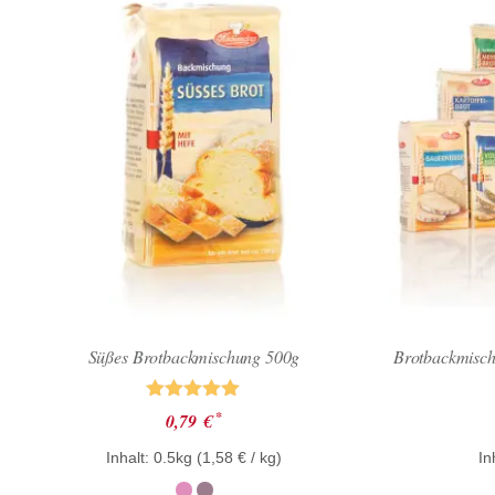
Süßes Brotbackmischung 500g
Brotbackmisch
Bewertet mit
*
0,79
€
5.00
von 5
Inhalt: 0.5kg (
1,58
€
/ kg)
In