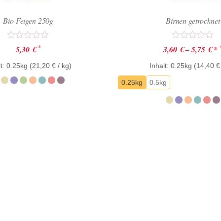
Bio Feigen 250g
Birnen getrocknet
Bewertet
Bewertet
*
5,30
€
3,60
€
–
5,75
€
*
mit
mit
0
0
t: 0.25kg (
21,20
€
/ kg)
Inhalt: 0.25kg (
14,40
€
von
von
5
5
0.25kg
0.5kg