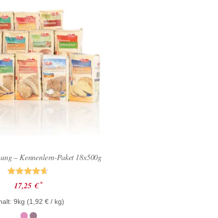
ung – Kennenlern-Paket 18x500g
Bewertet
*
17,25
€
mit
4.57
halt: 9kg (
1,92
€
/ kg)
von 5