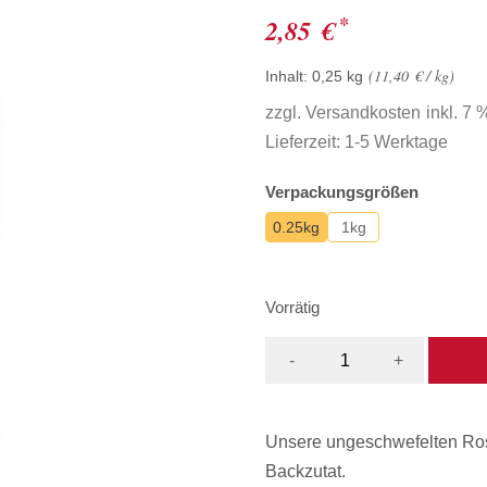
*
2,85
€
11,40
€
/
kg
Inhalt: 0,25
kg
zzgl.
Versandkosten
inkl. 7
Lieferzeit:
1-5 Werktage
Verpackungsgrößen
0.25kg
1kg
Vorrätig
-
+
Unsere ungeschwefelten Rosi
Backzutat.