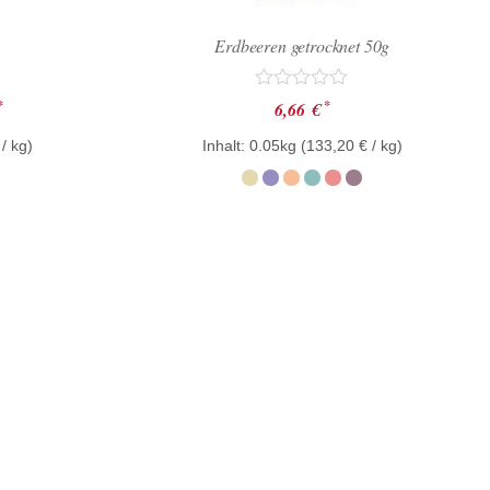
Erdbeeren getrocknet 50g
Bewertet
*
*
6,66
€
mit
0
/ kg)
Inhalt: 0.05kg (
133,20
€
/ kg)
von
5