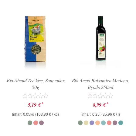
Bio Abend-Tee lose, Sonnentor
Bio Aceto Balsamico Modena,
50g
Byodo 250ml
Bewertet
Bewertet
*
*
5,19
€
8,99
€
mit
mit
0
0
Inhalt: 0.05kg (
103,80
€
/ kg)
Inhalt: 0.25l (
35,96
€
/ l)
von
von
5
5