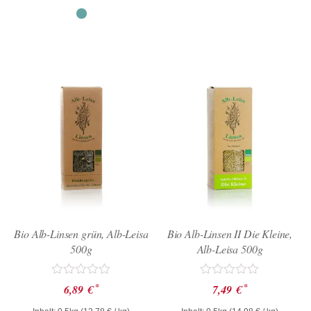
Bio Alb-Linsen grün, Alb-Leisa
Bio Alb-Linsen II Die Kleine,
500g
Alb-Leisa 500g
Bewertet
Bewertet
*
*
6,89
€
7,49
€
mit
mit
0
0