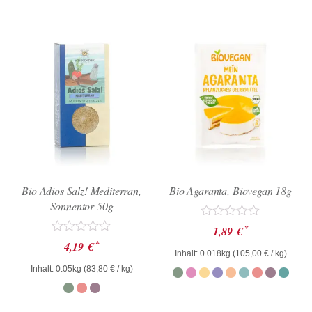
Bio Adios Salz! Mediterran,
Bio Agaranta, Biovegan 18g
Sonnentor 50g
Bewertet
*
1,89
€
mit
Bewertet
*
4,19
€
0
mit
Inhalt: 0.018kg (
105,00
€
/ kg)
von
0
Inhalt: 0.05kg (
83,80
€
/ kg)
5
von
5