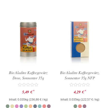
Bio Aladins Kaffeegewürz
Bio Aladins Kaffeegewürz,
Dose, Sonnentor 35g
Sonnentor 35g NFP
Bewertet
Bewertet
*
*
5,49
€
4,29
€
mit
mit
0
0
Inhalt: 0.035kg (
156,86
€
/ kg)
Inhalt: 0.035kg (
122,57
€
/ kg)
von
von
5
5