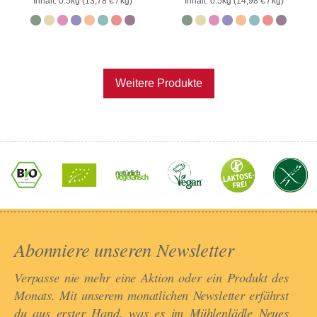
Inhalt: 0.5kg (
13,78
€
/ kg)
Inhalt: 0.5kg (
14,98
€
/ kg)
von
von
5
5
Weitere Produkte
Abonniere unseren Newsletter​
Verpasse nie mehr eine Aktion oder ein Produkt des
Monats. Mit unserem monatlichen Newsletter erfährst
du aus erster Hand, was es im Mühlenlädle Neues