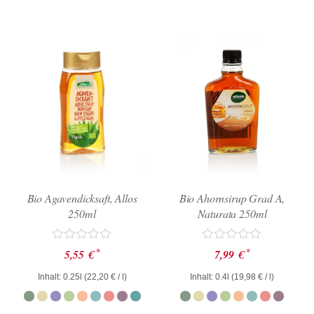
Bio Agavendicksaft, Allos
Bio Ahornsirup Grad A,
250ml
Naturata 250ml
Bewertet
Bewertet
*
*
5,55
€
7,99
€
mit
mit
0
0
Inhalt: 0.25l (
22,20
€
/ l)
Inhalt: 0.4l (
19,98
€
/ l)
von
von
5
5