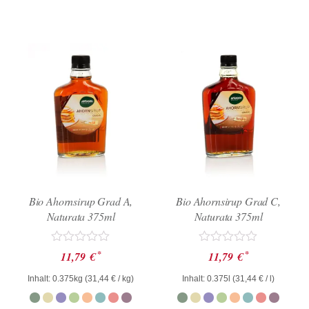
Bio Ahornsirup Grad A,
Bio Ahornsirup Grad C,
Naturata 375ml
Naturata 375ml
Bewertet
Bewertet
*
*
11,79
€
11,79
€
mit
mit
0
0
Inhalt: 0.375kg (
31,44
€
/ kg)
Inhalt: 0.375l (
31,44
€
/ l)
von
von
5
5