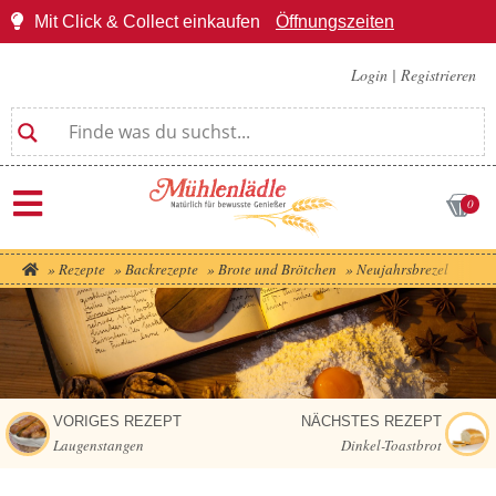
Mit Click & Collect einkaufen
Öffnungszeiten
Login
|
Registrieren
0
»
Rezepte
»
Backrezepte
»
Brote und Brötchen
»
Neujahrsbrezel
VORIGES REZEPT
NÄCHSTES REZEPT
Laugenstangen
Dinkel-Toastbrot