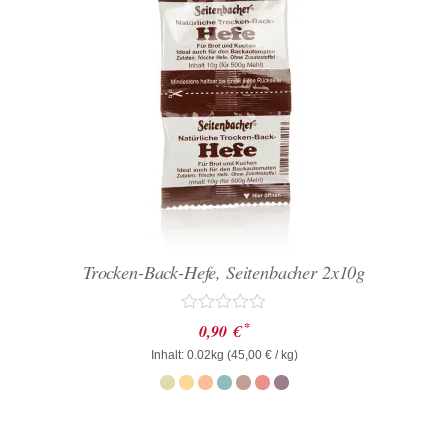
Trocken-Back-Hefe, Seitenbacher 2x10g
Bewertet
*
0,90
€
mit
Inhalt: 0.02kg (
0
45,00
€
/ kg)
von
5