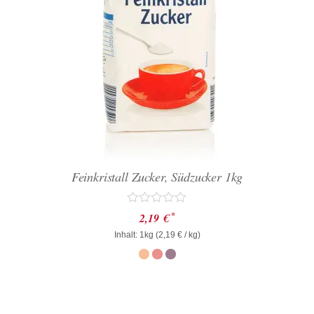
Feinkristall Zucker, Südzucker 1kg
Bewertet
*
2,19
€
mit
Inhalt: 1kg (
0
2,19
€
/ kg)
von
5