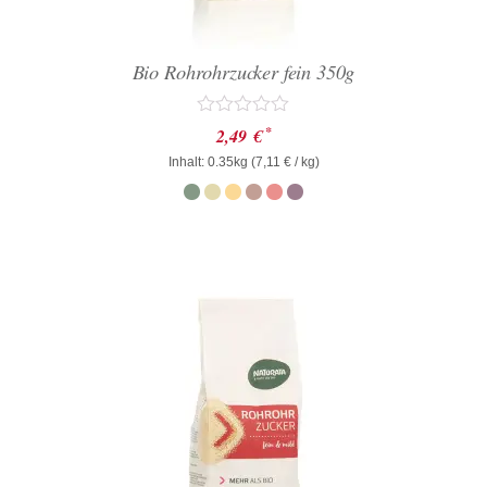
Bio Rohrohrzucker fein 350g
Bewertet
*
2,49
€
mit
Inhalt: 0.35kg (
0
7,11
€
/ kg)
von
5