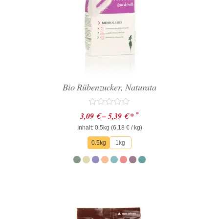
Bio Rübenzucker, Naturata
Bewertet
*
3,09
€
–
5,39
€
*
mit
Inhalt: 0.5kg (
0
6,18
€
/ kg)
von
0.5kg
1kg
5