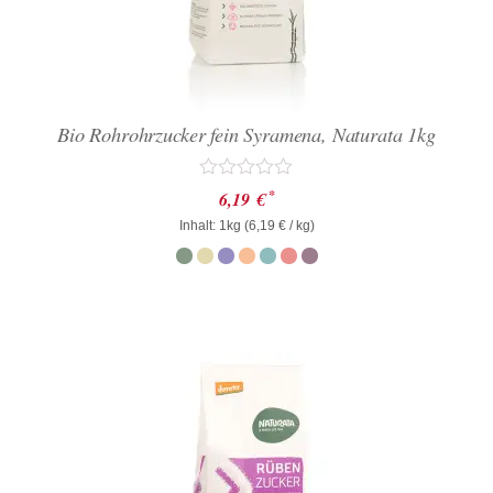
Bio Rohrohrzucker fein Syramena, Naturata 1kg
Bewertet
*
6,19
€
mit
Inhalt: 1kg (
0
6,19
€
/ kg)
von
5