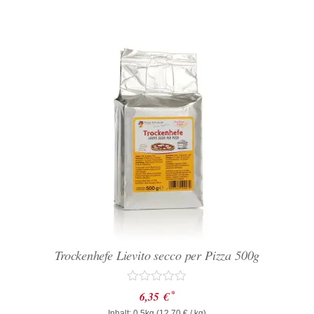
Trockenhefe Lievito secco per Pizza 500g
Bewertet
*
6,35
€
mit
Inhalt: 0.5kg (
12,70
€
/ kg)