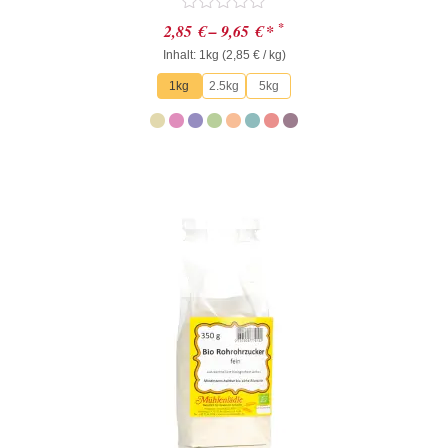
Bewertet
*
2,85
€
–
9,65
€
*
mit
Inhalt: 1kg (
0
2,85
€
/ kg)
von
1kg
2.5kg
5kg
5