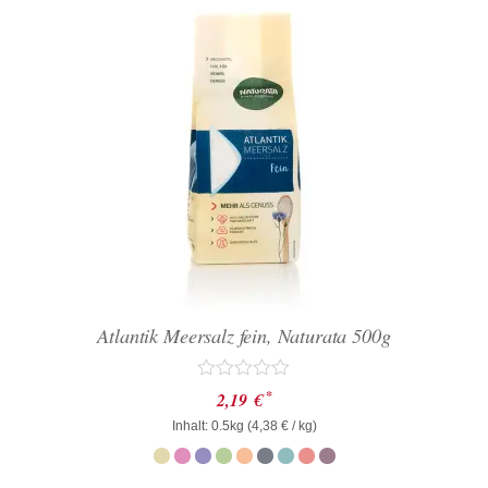
Atlantik Meersalz fein, Naturata 500g
Bewertet
*
2,19
€
mit
Inhalt: 0.5kg (
0
4,38
€
/ kg)
von
5