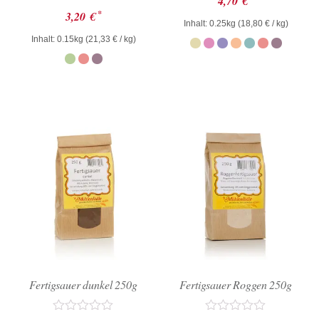
4,70
€
mit
Bewertet
*
3,20
€
0
mit
Inhalt: 0.25kg (
18,80
€
/ kg)
von
0
Inhalt: 0.15kg (
21,33
€
/ kg)
5
von
5
Fertigsauer dunkel 250g
Fertigsauer Roggen 250g