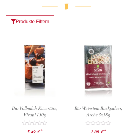
Produkte Filtern
Bio Vollmilch Kuvertüre,
Bio Weinstein Backpulver,
Vivani 150g
Arche 3x18g
Bewertet
Bewertet
*
*
5,49
€
1,09
€