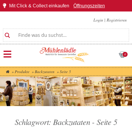
Mit Click & Collect einkaufen
Öffnungszeiten
Login
|
Registrieren
0
»
Produkte
»
Backzutaten
»
Seite 5
Schlagwort: Backzutaten - Seite 5