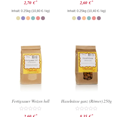
Bewertet
Bewertet
*
*
2,70
€
2,60
€
mit
mit
0
0
Inhalt: 0.25kg (
10,80
€
/ kg)
Inhalt: 0.25kg (
10,40
€
/ kg)
von
von
5
5
Fertigsauer Weizen hell
Haselnüsse ganz (Römer) 250g
Bewertet
Bewertet
*
*
2,60
€
8,35
€