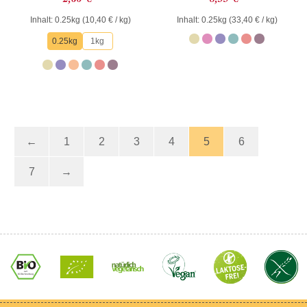
mit
mit
0
0
Inhalt: 0.25kg (
10,40
€
/ kg)
Inhalt: 0.25kg (
33,40
€
/ kg)
von
von
5
5
0.25kg
1kg
←
1
2
3
4
5
6
7
→