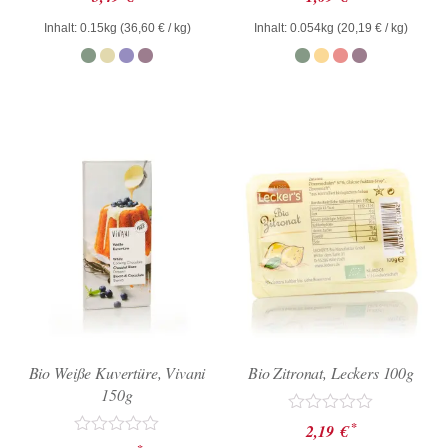
mit
mit
0
0
Inhalt: 0.15kg (
36,60
€
/ kg)
Inhalt: 0.054kg (
20,19
€
/ kg)
von
von
5
5
Bio Weiße Kuvertüre, Vivani
Bio Zitronat, Leckers 100g
150g
Bewertet
*
2,19
€
mit
Bewertet