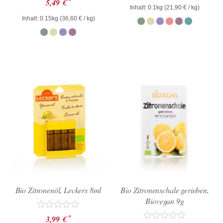
*
5,49
€
0
mit
Inhalt: 0.1kg (
21,90
€
/ kg)
von
0
Inhalt: 0.15kg (
36,60
€
/ kg)
5
von
5
Bio Zitronenöl, Leckers 8ml
Bio Zitronenschale gerieben,
Biovegan 9g
Bewertet
*
3,99
€