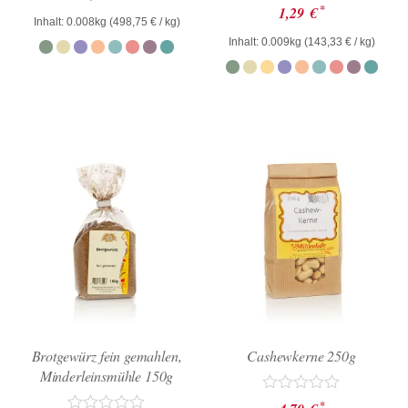
mit
Bewertet
*
1,29
€
0
mit
Inhalt: 0.008kg (
498,75
€
/ kg)
von
0
Inhalt: 0.009kg (
143,33
€
/ kg)
5
von
5
Brotgewürz fein gemahlen,
Cashewkerne 250g
Minderleinsmühle 150g
Bewertet
*