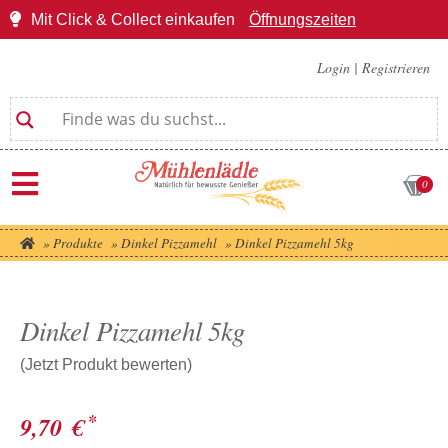
Mit Click & Collect einkaufen
Öffnungszeiten
Login
|
Registrieren
0
»
Produkte
»
Dinkel Pizzamehl
»
Dinkel Pizzamehl 5kg
Dinkel Pizzamehl 5kg
(Jetzt Produkt bewerten)
*
9,70
€