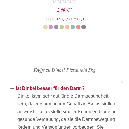
Bewertet
*
2,90
€
mit
0
Inhalt: 0.5kg (
5,80
€
/ kg)
von
5
FAQs zu Dinkel Pizzamehl 5kg
Ist Dinkel besser für den Darm?
Dinkel kann sehr gut für die Darmgesundheit
sein, da er einen hohen Gehalt an Ballaststoffen
aufweist. Ballaststoffe sind entscheidend für eine
gesunde Verdauung, da sie die Darmbewegung
fördern und Verstopfungen vorbeugen. Sie