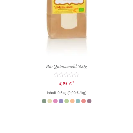
Bio Quinoamehl 500g
Bewertet
*
4,95
€
mit
0
Inhalt: 0.5kg (
9,90
€
/ kg)
von
5