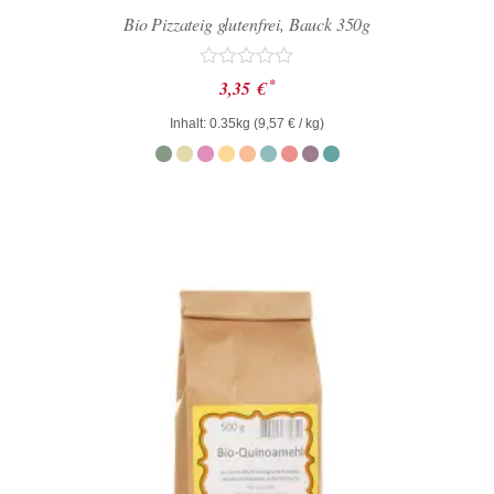
Bio Pizzateig glutenfrei, Bauck 350g
Bewertet
*
3,35
€
mit
0
Inhalt: 0.35kg (
9,57
€
/ kg)
von
5