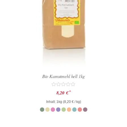
Bio Kamutmehl hell 1kg
Bewertet
*
8,20
€
mit
0
Inhalt: 1kg (
8,20
€
/ kg)
von
5