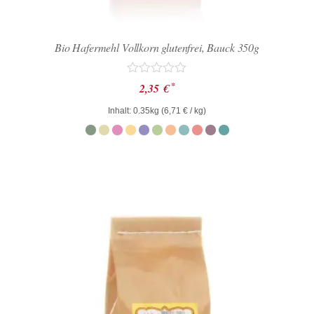
Bio Hafermehl Vollkorn glutenfrei, Bauck 350g
Bewertet
*
2,35
€
mit
0
Inhalt: 0.35kg (
6,71
€
/ kg)
von
5