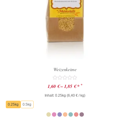
Weizenkeime
Bewertet
*
1,60
€
–
1,85
€
*
mit
0
Inhalt: 0.25kg (
6,40
€
/ kg)
von
5
0.25kg
0.5kg