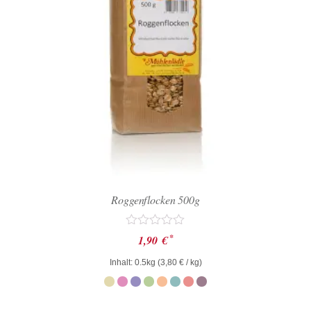
Roggenflocken 500g
Bewertet
*
1,90
€
mit
0
Inhalt: 0.5kg (
3,80
€
/ kg)
von
5