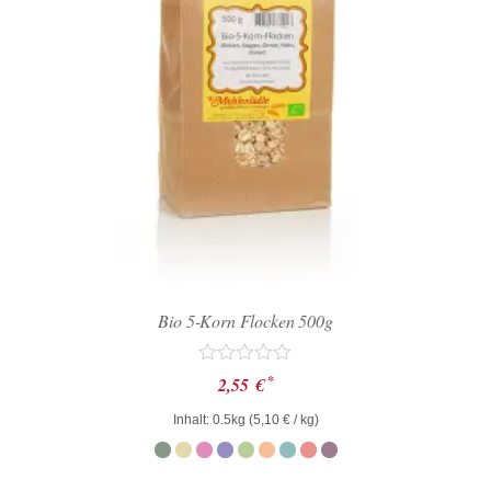
Bio 5-Korn Flocken 500g
Bewertet
*
2,55
€
mit
0
Inhalt: 0.5kg (
5,10
€
/ kg)
von
5