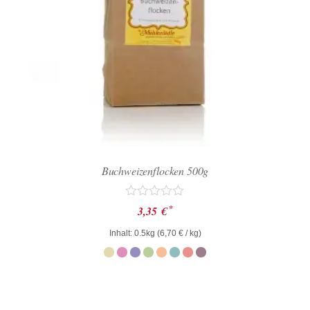
Buchweizenflocken 500g
Bewertet
*
3,35
€
mit
0
Inhalt: 0.5kg (
6,70
€
/ kg)
von
5