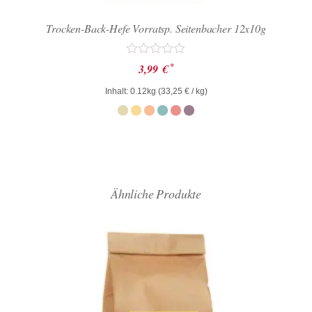
Trocken-Back-Hefe Vorratsp. Seitenbacher 12x10g
Bewertet
*
3,99
€
mit
0
Inhalt: 0.12kg (
33,25
€
/ kg)
von
5
Ähnliche Produkte