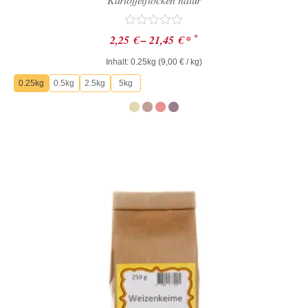
Bewertet
*
2,25
€
–
21,45
€
*
mit
0
Inhalt: 0.25kg (
9,00
€
/ kg)
von
5
0.25kg
0.5kg
2.5kg
5kg