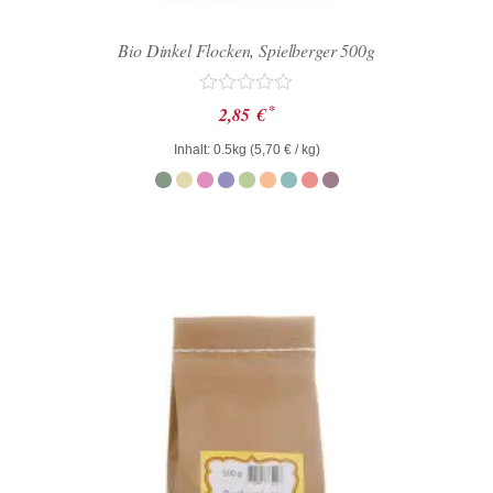
Bio Dinkel Flocken, Spielberger 500g
Bewertet
*
2,85
€
mit
0
Inhalt: 0.5kg (
5,70
€
/ kg)
von
5