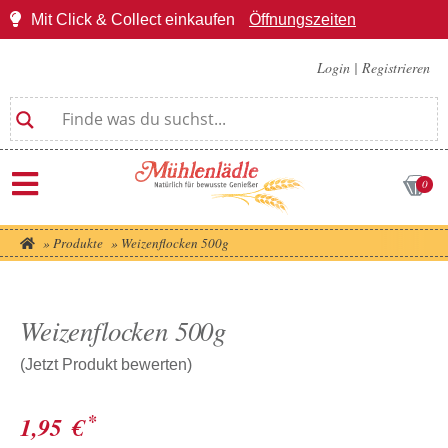
Mit Click & Collect einkaufen
Öffnungszeiten
Login
|
Registrieren
0
»
Produkte
»
Weizenflocken 500g
Weizenflocken 500g
(Jetzt Produkt bewerten)
*
1,95
€