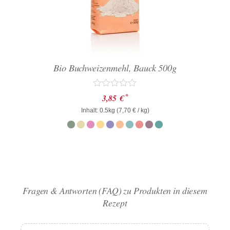
Bio Buchweizenmehl, Bauck 500g
Bewertet
*
3,85
€
mit
Inhalt: 0.5kg (
0
7,70
€
/ kg)
von
5
Fragen & Antworten (FAQ) zu Produkten in diesem
Rezept