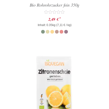
Bio Rohrohrzucker fein 350g
Bewertet
*
2,49
€
mit
Inhalt: 0.35kg (
0
7,11
€
/ kg)
von
5