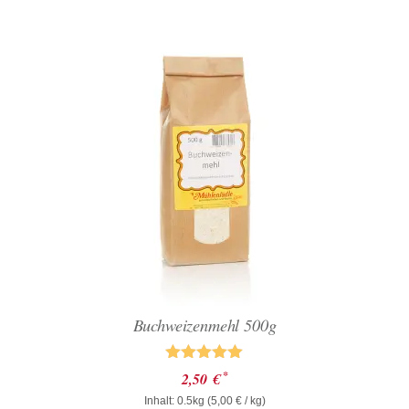
Buchweizenmehl 500g
Bewertet mit
*
2,50
€
5.00
von 5
Inhalt: 0.5kg (
5,00
€
/ kg)