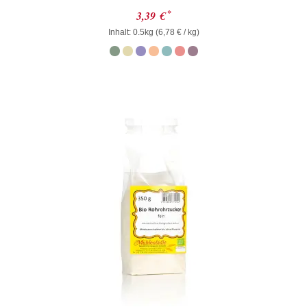
Bewertet
*
3,39
€
mit
Inhalt: 0.5kg (
0
6,78
€
/ kg)
von
5