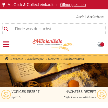
Mit Click & Collect einkaufen
Öffnungszeiten
Login
|
Registrieren
0
»
Rezepte
»
Kochrezepte
»
Desserts
»
Buchweizenflan
VORIGES REZEPT
NÄCHSTES REZEPT
Spätzle
Süße Couscous-Törtchen