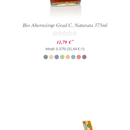
Bio Ahornsirup Grad C, Naturata 375ml
Bewertet
*
11,79
€
mit
Inhalt: 0.375l (
0
31,44
€
/ l)
von
5