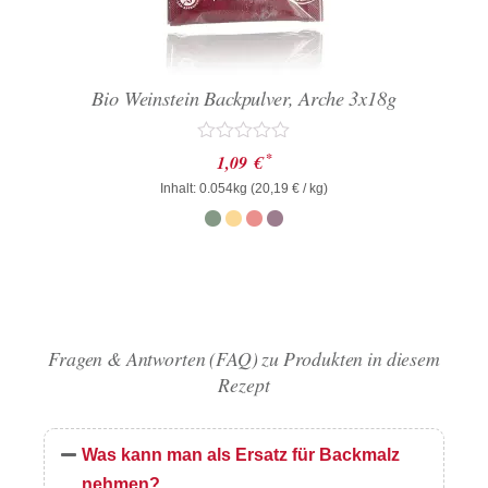
Bio Weinstein Backpulver, Arche 3x18g
Bewertet
*
1,09
€
mit
Inhalt: 0.054kg (
0
20,19
€
/ kg)
von
5
Fragen & Antworten (FAQ) zu Produkten in diesem
Rezept
Was kann man als Ersatz für Backmalz
nehmen?