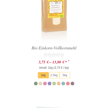
Bio Einkorn-Vollkornmehl
Bewertet
*
3,75
€
–
13,80
€
*
mit
Inhalt: 1kg (
0
3,75
€
/ kg)
von
1kg
2.5kg
5kg
5