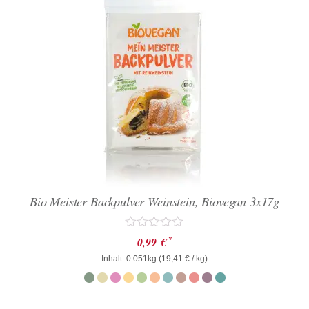
Bio Meister Backpulver Weinstein, Biovegan 3x17g
Bewertet
*
0,99
€
mit
Inhalt: 0.051kg (
0
19,41
€
/ kg)
von
5