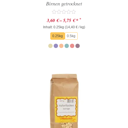
Birnen getrocknet
Bewertet
*
3,60
€
–
5,75
€
*
mit
Inhalt: 0.25kg (
0
14,40
€
/ kg)
von
0.25kg
0.5kg
5