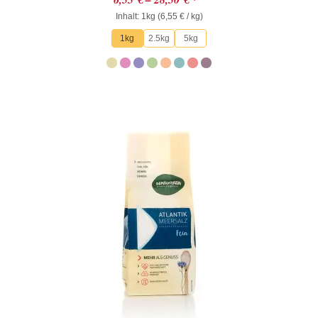
mit
Inhalt: 1kg (
0
6,55
€
/ kg)
von
1kg
2.5kg
5kg
5