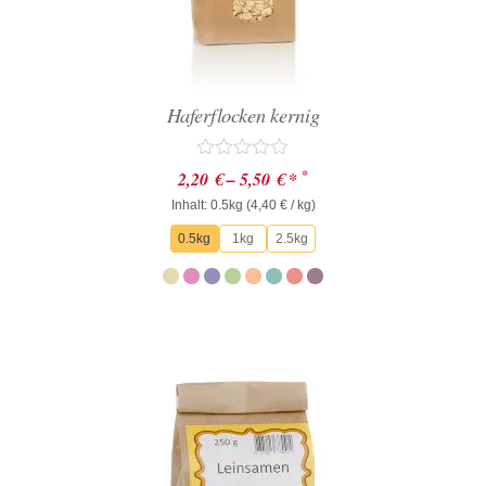
Haferflocken kernig
Bewertet
*
2,20
€
–
5,50
€
*
mit
Inhalt: 0.5kg (
0
4,40
€
/ kg)
von
0.5kg
1kg
2.5kg
5