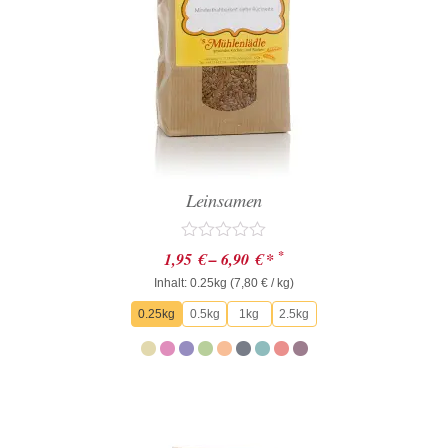
Leinsamen
Bewertet
*
1,95
€
–
6,90
€
*
mit
Inhalt: 0.25kg (
0
7,80
€
/ kg)
von
0.25kg
0.5kg
1kg
2.5kg
5