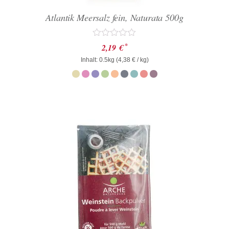
Atlantik Meersalz fein, Naturata 500g
Bewertet
*
2,19
€
mit
Inhalt: 0.5kg (
0
4,38
€
/ kg)
von
5