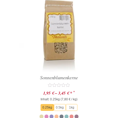
Sonnenblumenkerne
Bewertet
*
1,95
€
–
3,45
€
*
mit
Inhalt: 0.25kg (
0
7,80
€
/ kg)
von
0.25kg
0.5kg
1kg
5