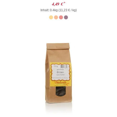
Bewertet
*
4,49
€
mit
Inhalt: 0.4kg (
0
11,23
€
/ kg)
von
5