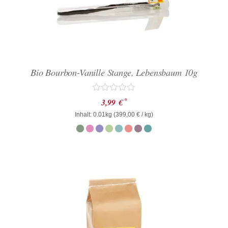
Bio Bourbon-Vanille Stange, Lebensbaum 10g
Bewertet
*
3,99
€
mit
Inhalt: 0.01kg (
0
399,00
€
/ kg)
von
5