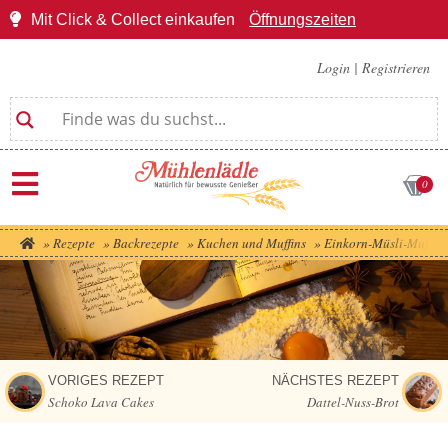
Mit Click & Collect einkaufen
Öffnungszeiten
Login
|
Registrieren
0
»
Rezepte
»
Backrezepte
»
Kuchen und Muffins
»
Einkorn-Müsli-Muffins
VORIGES REZEPT
NÄCHSTES REZEPT
Schoko Lava Cakes
Dattel-Nuss-Brot