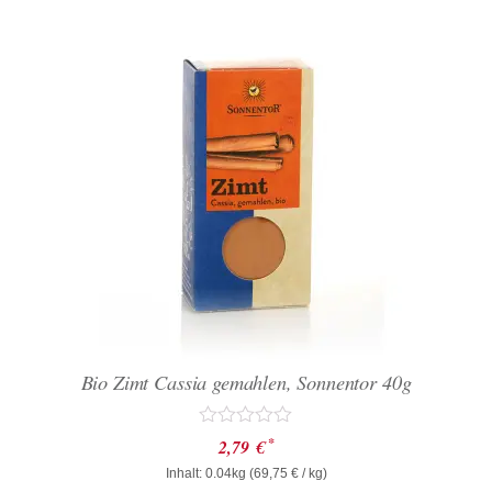
Bio Zimt Cassia gemahlen, Sonnentor 40g
Bewertet
*
2,79
€
mit
Inhalt: 0.04kg (
0
69,75
€
/ kg)
von