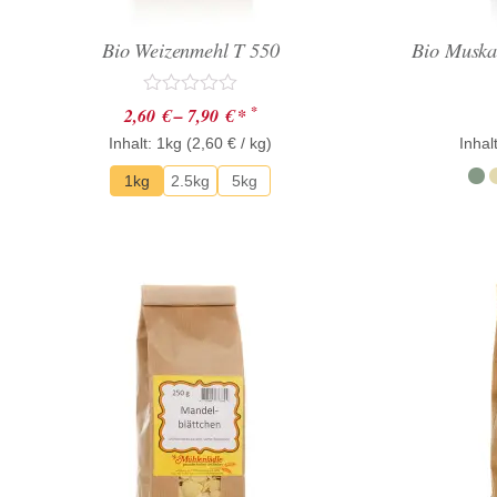
Bio Weizenmehl T 550
Bio Muska
Bewertet
*
2,60
€
–
7,90
€
*
mit
Inhalt: 1kg (
0
2,60
€
/ kg)
Inhal
von
5
1kg
2.5kg
5kg