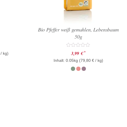
Bio Pfeffer weiß gemahlen, Lebensbaum
50g
Bewertet
*
3,99
€
/ kg)
mit
Inhalt: 0.05kg (
0
79,80
€
/ kg)
von
5