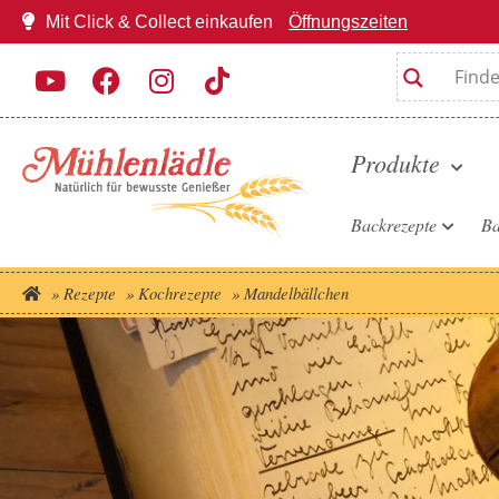
Mit Click & Collect einkaufen
Öffnungszeiten
Produkte
Backrezepte
Ba
»
Rezepte
»
Kochrezepte
»
Mandelbällchen