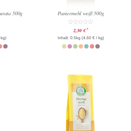
turata 500g
Paniermehl weiß 500g
Bewertet
*
2,30
€
mit
 kg)
Inhalt: 0.5kg (
0
4,60
€
/ kg)
von
5