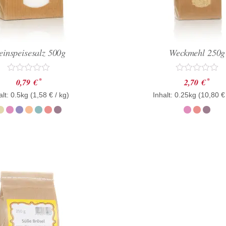
einspeisesalz 500g
Weckmehl 250g
Bewertet
Bewertet
*
*
0,79
€
2,70
€
mit
mit
alt: 0.5kg (
0
1,58
€
/ kg)
Inhalt: 0.25kg (
0
10,80
€
von
von
5
5