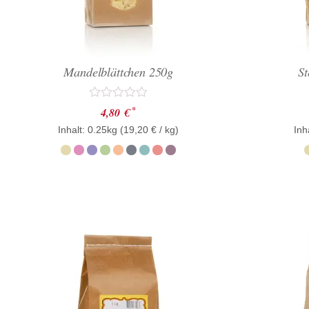
Mandelblättchen 250g
St
Bewertet
*
4,80
€
mit
Inhalt: 0.25kg (
0
19,20
€
/ kg)
Inh
von
5