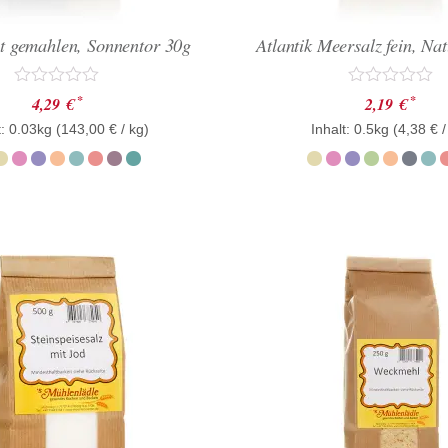
t gemahlen, Sonnentor 30g
Atlantik Meersalz fein, Na
Bewertet
Bewertet
*
*
4,29
€
2,19
€
mit
mit
t: 0.03kg (
0
143,00
€
/ kg)
Inhalt: 0.5kg (
0
4,38
€
/
von
von
5
5