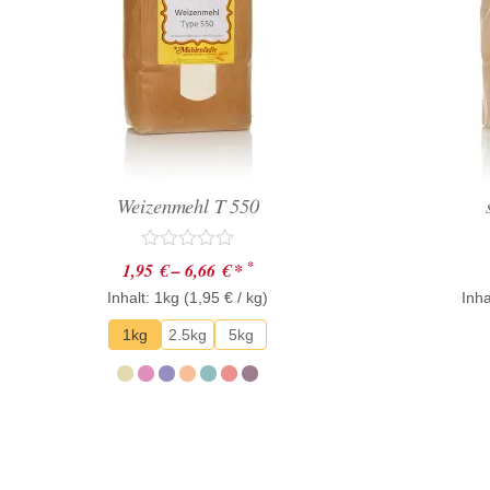
Weizenmehl T 550
Bewertet
*
1,95
€
–
6,66
€
*
mit
Inhalt: 1kg (
0
1,95
€
/ kg)
Inha
von
5
1kg
2.5kg
5kg