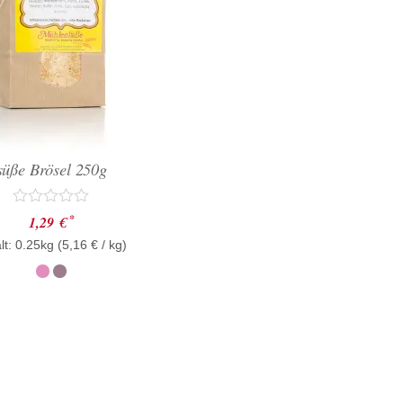
süße Brösel 250g
Bewertet
*
1,29
€
mit
lt: 0.25kg (
0
5,16
€
/ kg)
von
5