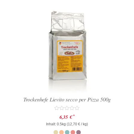
Trockenhefe Lievito secco per Pizza 500g
Bewertet
*
6,35
€
mit
Inhalt: 0.5kg (
0
12,70
€
/ kg)
von
5