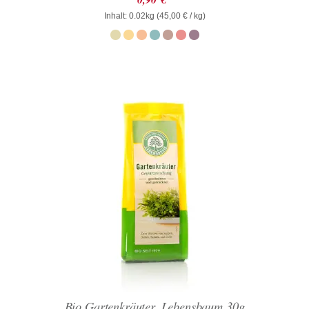
mit
Inhalt: 0.02kg (
0
45,00
€
/ kg)
von
5
Bio Gartenkräuter, Lebensbaum 30g