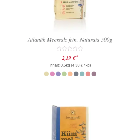
Atlantik Meersalz fein, Naturata 500g
Bewertet
*
2,19
€
mit
Inhalt: 0.5kg (
0
4,38
€
/ kg)
von
5