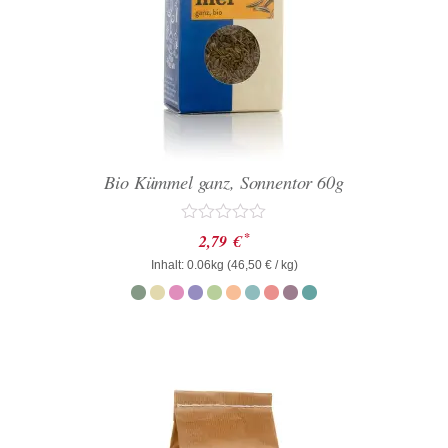
Bio Kümmel ganz, Sonnentor 60g
Bewertet
*
2,79
€
mit
Inhalt: 0.06kg (
0
46,50
€
/ kg)
von
5