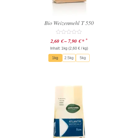
Bio Weizenmehl T 550
Bewertet
*
2,60
€
–
7,90
€
*
mit
Inhalt: 1kg (
0
2,60
€
/ kg)
von
1kg
2.5kg
5kg
5