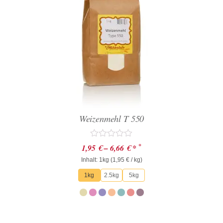
Weizenmehl T 550
Bewertet
*
1,95
€
–
6,66
€
*
mit
Inhalt: 1kg (
0
1,95
€
/ kg)
von
1kg
2.5kg
5kg
5