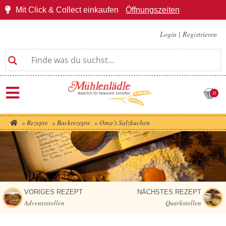
Mit Click & Collect einkaufen
Öffnungszeiten
Login
|
Registrieren
0
»
Rezepte
»
Backrezepte
»
Oma’s Salzkuchen
VORIGES REZEPT
NÄCHSTES REZEPT
Adventsstollen
Quarkstollen