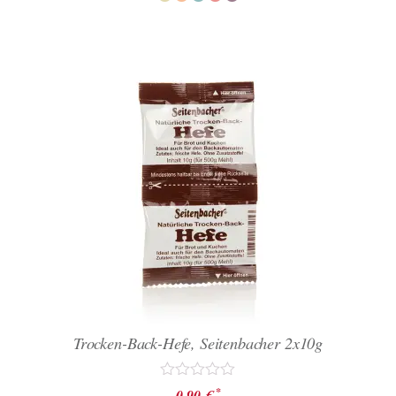
Trocken-Back-Hefe, Seitenbacher 2x10g
Bewertet
*
0,90
€