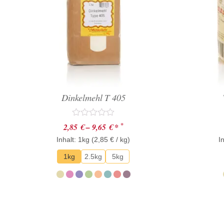
Dinkelmehl T 405
Bewertet
*
2,85
€
–
9,65
€
*
mit
Inhalt: 1kg (
0
2,85
€
/ kg)
I
von
5
1kg
2.5kg
5kg