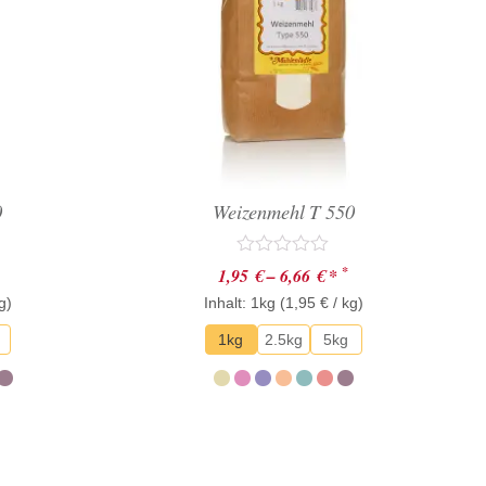
0
Weizenmehl T 550
Bewertet
*
1,95
€
–
6,66
€
*
mit
g)
Inhalt: 1kg (
0
1,95
€
/ kg)
von
5
1kg
2.5kg
5kg