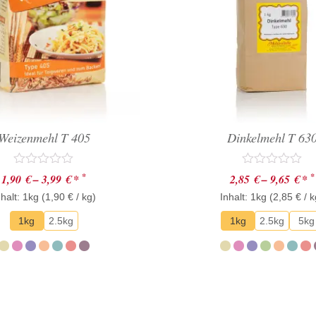
Weizenmehl T 405
Dinkelmehl T 63
Bewertet
Bewertet
*
*
1,90
€
–
3,99
€
*
2,85
€
–
9,65
€
*
mit
mit
nhalt: 1kg (
0
1,90
€
/ kg)
Inhalt: 1kg (
0
2,85
€
/ k
von
von
5
5
1kg
2.5kg
1kg
2.5kg
5kg