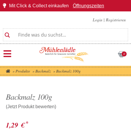
Mit Click & Collect einkaufen
Öffnungszeiten
Login
|
Registrieren
0
»
Produkte
»
Backmalz
»
Backmalz 100g
Backmalz 100g
(Jetzt Produkt bewerten)
*
1,29
€