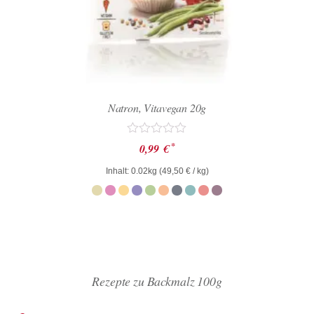
Natron, Vitavegan 20g
Bewertet
*
0,99
€
mit
0
Inhalt: 0.02kg (
49,50
€
/ kg)
von
5
Rezepte zu Backmalz 100g