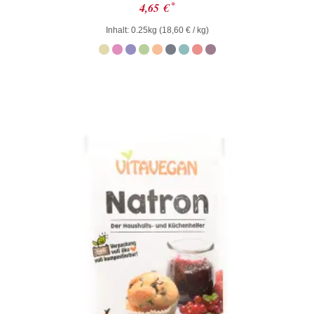
Bewertet
*
4,65
€
mit
0
Inhalt: 0.25kg (
18,60
€
/ kg)
von
5