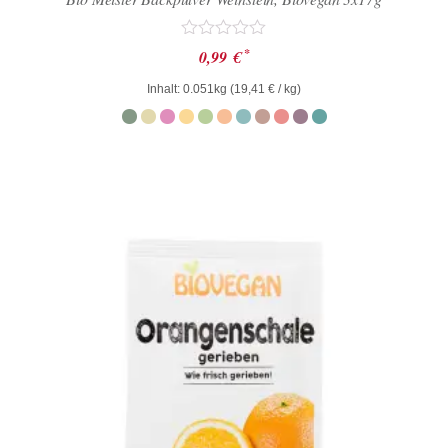
Bewertet
*
0,99
€
mit
0
Inhalt: 0.051kg (
19,41
€
/ kg)
von
5