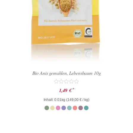
Bio Anis gemahlen, Lebensbaum 10g
Bewertet
*
1,49
€
mit
0
Inhalt: 0.01kg (
149,00
€
/ kg)
von
5