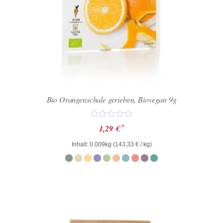
Bio Orangenschale gerieben, Biovegan 9g
Bewertet
*
1,29
€
mit
0
Inhalt: 0.009kg (
143,33
€
/ kg)
von
5