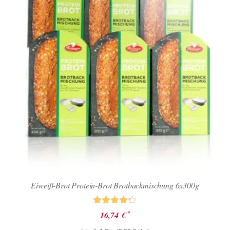
Eiweiß-Brot Protein-Brot Brotbackmischung 6x300g
Bewertet
*
16,74
€
mit
4.25