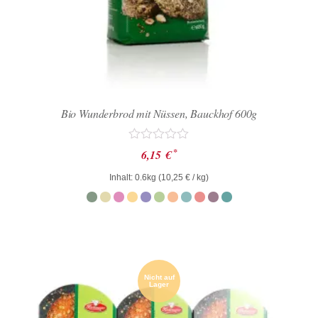
Bio Wunderbrod mit Nüssen, Bauckhof 600g
Bewertet
*
6,15
€
mit
0
Inhalt: 0.6kg (
10,25
€
/ kg)
von
5
Nicht auf
Lager