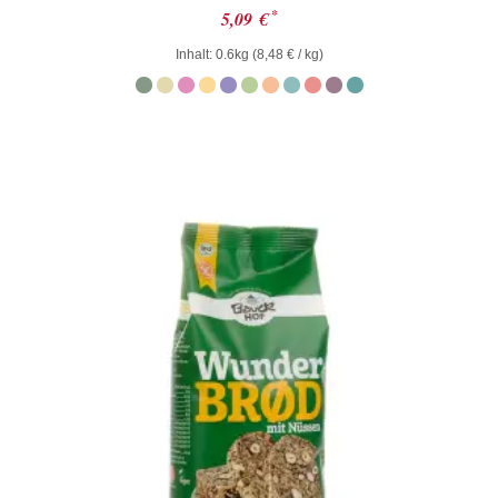
Bewertet
*
5,09
€
mit
0
Inhalt: 0.6kg (
8,48
€
/ kg)
von
5