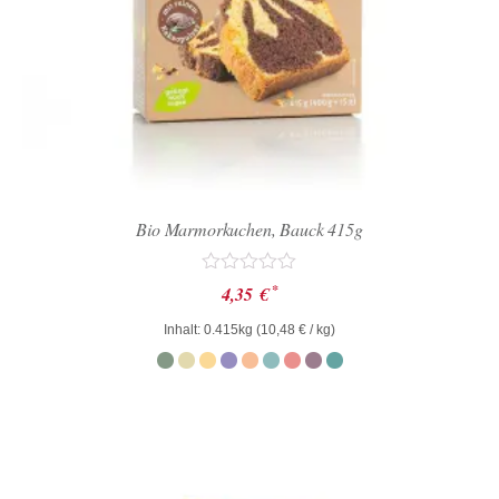
Bio Marmorkuchen, Bauck 415g
Bewertet
*
4,35
€
mit
0
Inhalt: 0.415kg (
10,48
€
/ kg)
von
5