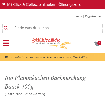
Mit Click & Collect einkaufen
Öffnungszeiten
Login
|
Registrieren
0
»
Produkte
»
Bio Flammkuchen Backmischung, Bauck 400g
Bio Flammkuchen Backmischung,
Bauck 400g
(Jetzt Produkt bewerten)