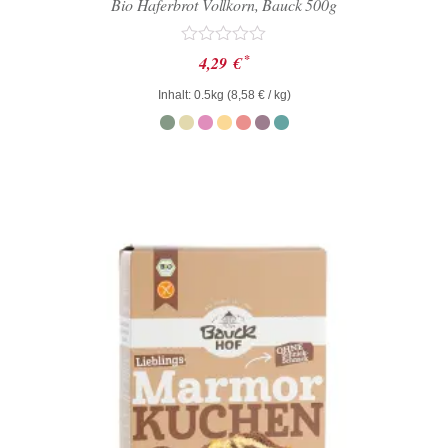
Bio Haferbrot Vollkorn, Bauck 500g
Bewertet
*
4,29
€
mit
0
Inhalt: 0.5kg (
8,58
€
/ kg)
von
5