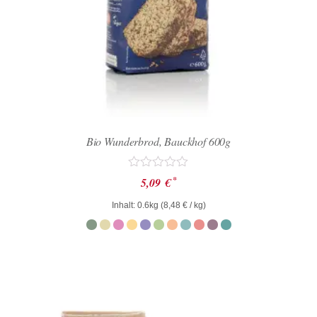
Bio Wunderbrod, Bauckhof 600g
Bewertet
*
5,09
€
mit
0
Inhalt: 0.6kg (
8,48
€
/ kg)
von
5