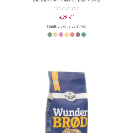
Bewertet
*
4,29
€
mit
0
Inhalt: 0.5kg (
8,58
€
/ kg)
von
5