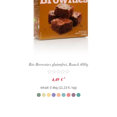
Bio Brownies glutenfrei, Bauck 400g
Bewertet
*
4,49
€
mit
0
Inhalt: 0.4kg (
11,23
€
/ kg)
von
5