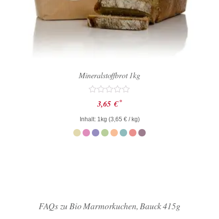
Mineralstoffbrot 1kg
Bewertet
*
3,65
€
mit
0
Inhalt: 1kg (
3,65
€
/ kg)
von
5
FAQs zu Bio Marmorkuchen, Bauck 415g