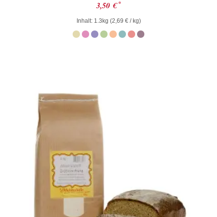
Bewertet
*
3,50
€
mit
0
Inhalt: 1.3kg (
2,69
€
/ kg)
von
5