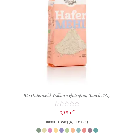
Bio Hafermehl Vollkorn glutenfrei, Bauck 350g
Bewertet
*
2,35
€
mit
0
Inhalt: 0.35kg (
6,71
€
/ kg)
von
5