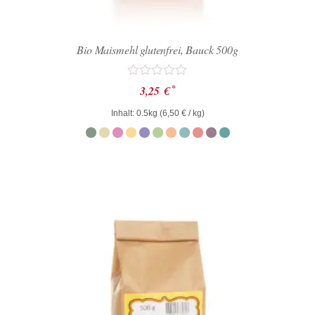
Bio Maismehl glutenfrei, Bauck 500g
Bewertet
*
3,25
€
mit
0
Inhalt: 0.5kg (
6,50
€
/ kg)
von
5