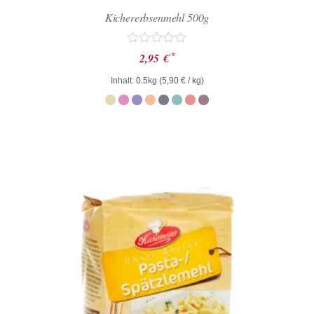
Kichererbsenmehl 500g
Bewertet
*
2,95
€
mit
0
Inhalt: 0.5kg (
5,90
€
/ kg)
von
5