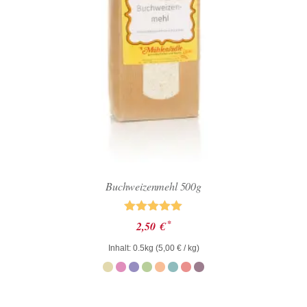
Buchweizenmehl 500g
Bewertet mit
*
2,50
€
5.00
von 5
Inhalt: 0.5kg (
5,00
€
/ kg)