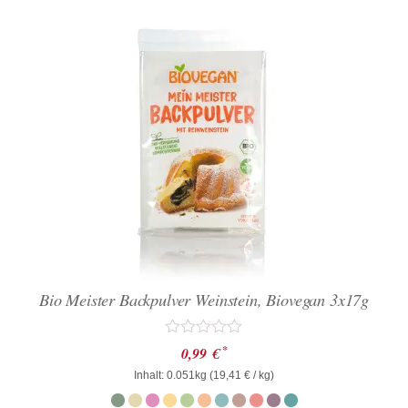
Bio Meister Backpulver Weinstein, Biovegan 3x17g
Bewertet
*
0,99
€
mit
Inhalt: 0.051kg (
0
19,41
€
/ kg)
von
5