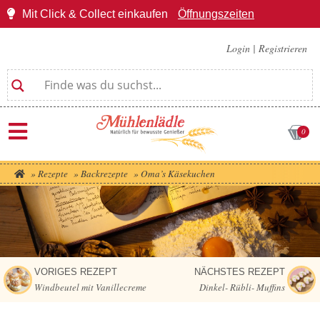
Mit Click & Collect einkaufen
Öffnungszeiten
Login
|
Registrieren
0
»
Rezepte
»
Backrezepte
»
Oma’s Käsekuchen
VORIGES REZEPT
NÄCHSTES REZEPT
Windbeutel mit Vanillecreme
Dinkel- Rübli- Muffins