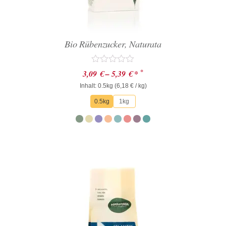
Bio Rübenzucker, Naturata
Bewertet
*
3,09
€
–
5,39
€
*
mit
Inhalt: 0.5kg (
0
6,18
€
/ kg)
von
0.5kg
1kg
5