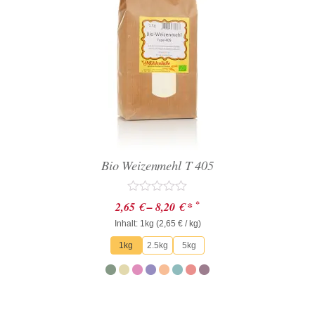
Bio Weizenmehl T 405
Bewertet
*
2,65
€
–
8,20
€
*
mit
Inhalt: 1kg (
0
2,65
€
/ kg)
von
1kg
2.5kg
5kg
5