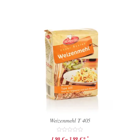
Weizenmehl T 405
Bewertet
*
1,90
€
–
3,99
€
*