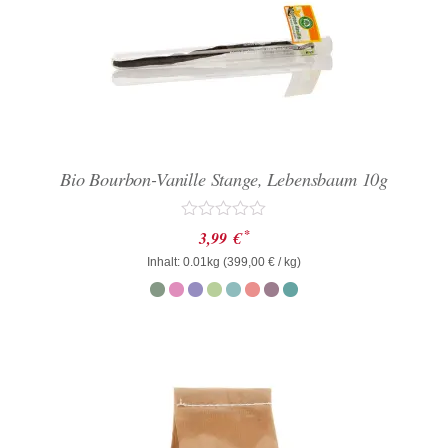
Bio Bourbon-Vanille Stange, Lebensbaum 10g
Bewertet
*
3,99
€
mit
Inhalt: 0.01kg (
0
399,00
€
/ kg)
von
5