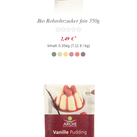
Bio Rohrohrzucker fein 350g
Bewertet
*
2,49
€
mit
Inhalt: 0.35kg (
0
7,11
€
/ kg)
von
5