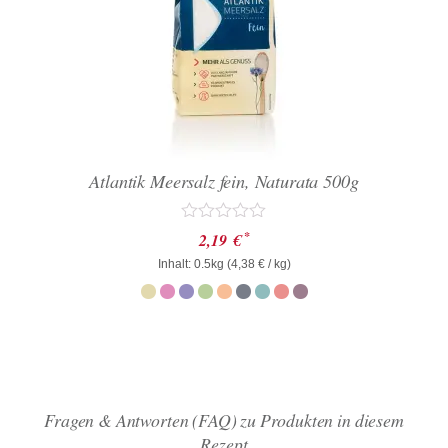
Atlantik Meersalz fein, Naturata 500g
Bewertet
*
2,19
€
mit
Inhalt: 0.5kg (
0
4,38
€
/ kg)
von
5
Fragen & Antworten (FAQ) zu Produkten in diesem
Rezept