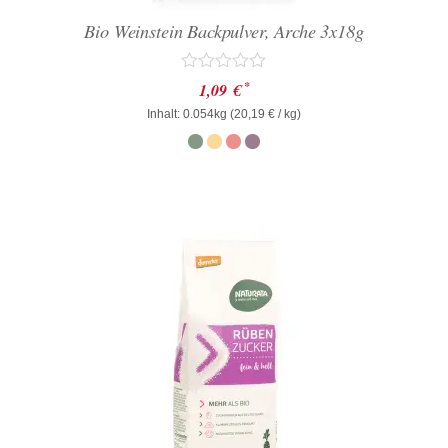
Bio Weinstein Backpulver, Arche 3x18g
Bewertet
*
1,09
€
mit
Inhalt: 0.054kg (
0
20,19
€
/ kg)
von
5