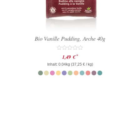
Bio Vanille Pudding, Arche 40g
Bewertet
*
1,49
€
mit
Inhalt: 0.04kg (
0
37,25
€
/ kg)
von
5