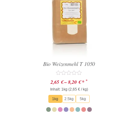
Bio Weizenmehl T 1050
Bewertet
*
2,65
€
–
8,20
€
*
mit
Inhalt: 1kg (
0
2,65
€
/ kg)
von
1kg
2.5kg
5kg
5