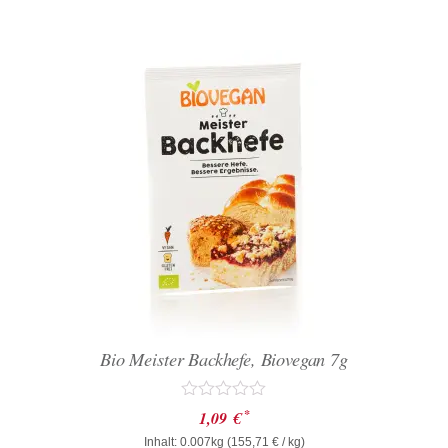
Bio Meister Backhefe, Biovegan 7g
Bewertet
*
1,09
€
mit
Inhalt: 0.007kg (
0
155,71
€
/ kg)