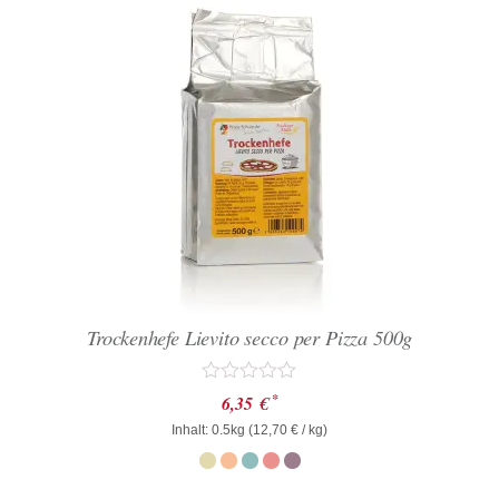
Trockenhefe Lievito secco per Pizza 500g
Bewertet
*
6,35
€
mit
Inhalt: 0.5kg (
0
12,70
€
/ kg)
von
5