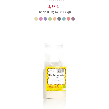
Bewertet
*
2,19
€
mit
Inhalt: 0.5kg (
0
4,38
€
/ kg)
von
5