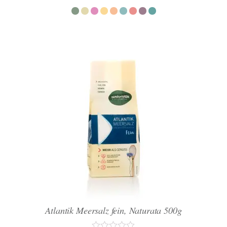
von
5
Atlantik Meersalz fein, Naturata 500g