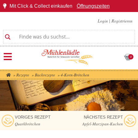
Mit Click & Collect einkaufen
Öffnungszeiten
Login
|
Registrieren
0
»
Rezepte
»
Backrezepte
»
4-Korn-Brötchen
VORIGES REZEPT
NÄCHSTES REZEPT
Quarkbrötchen
Apfel-Marzipan-Kuchen