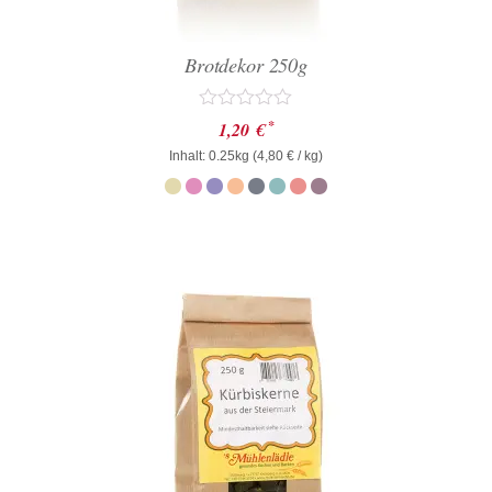
Brotdekor 250g
Bewertet
*
1,20
€
mit
Inhalt: 0.25kg (
0
4,80
€
/ kg)
von
5