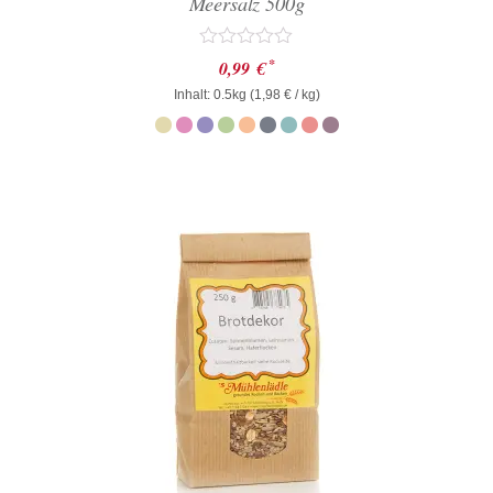
Meersalz 500g
Bewertet
*
0,99
€
mit
Inhalt: 0.5kg (
0
1,98
€
/ kg)
von
5