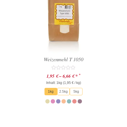
Weizenmehl T 1050
Bewertet
*
1,95
€
–
6,66
€
*
mit
Inhalt: 1kg (
0
1,95
€
/ kg)
von
1kg
2.5kg
5kg
5