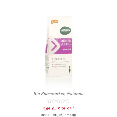
Bio Rübenzucker, Naturata
Bewertet
*
3,09
€
–
5,39
€
*
mit
Inhalt: 0.5kg (
0
6,18
€
/ kg)