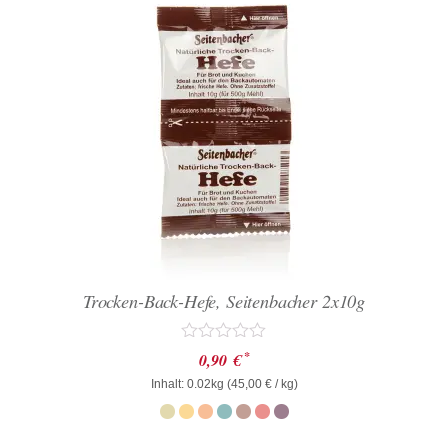
Trocken-Back-Hefe, Seitenbacher 2x10g
Bewertet
*
0,90
€
mit
Inhalt: 0.02kg (
0
45,00
€
/ kg)
von
5