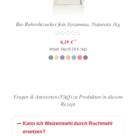
Bio Rohrohrzucker fein Syramena, Naturata 1kg
Bewertet
*
6,19
€
mit
Inhalt: 1kg (
0
6,19
€
/ kg)
von
5
Fragen & Antworten (FAQ) zu Produkten in diesem
Rezept
Kann ich Weizenmehl durch Ruchmehl
ersetzen?