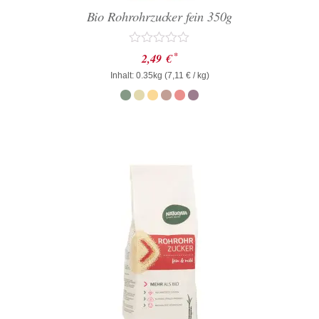
Bio Rohrohrzucker fein 350g
Bewertet
*
2,49
€
mit
Inhalt: 0.35kg (
0
7,11
€
/ kg)
von
5