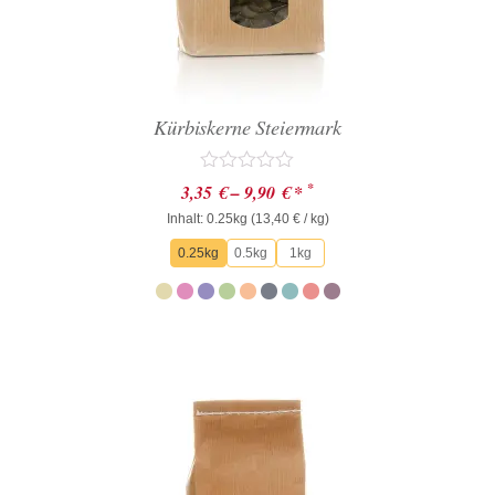
Kürbiskerne Steiermark
Bewertet
*
3,35
€
–
9,90
€
*
mit
Inhalt: 0.25kg (
0
13,40
€
/ kg)
von
0.25kg
0.5kg
1kg
5