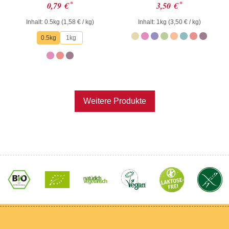
Bewertet
Bewertet mit
*
*
0,79
€
3,50
€
mit
5.00
0
von 5
Inhalt: 0.5kg (
1,58
€
/ kg)
Inhalt: 1kg (
3,50
€
/ kg)
von
5
0.5kg
1kg
Weitere Produkte