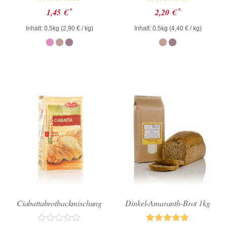
Bewertet mit
Bewertet mit
*
*
1,45
€
2,20
€
5.00
5.00
von 5
von 5
Inhalt: 0.5kg (
2,90
€
/ kg)
Inhalt: 0.5kg (
4,40
€
/ kg)
Ciabattabrotbackmischung
Dinkel-Amaranth-Brot 1kg