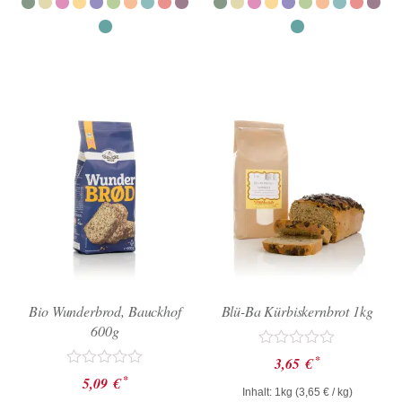
5
5
Bio Wunderbrod, Bauckhof
Blü-Ba Kürbiskernbrot 1kg
600g
Bewertet
*
3,65
€
mit
Bewertet
*
5,09
€
0
mit
Inhalt: 1kg (
3,65
€
/ kg)
von