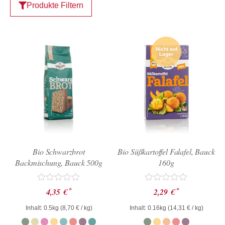
Produkte Filtern
Nicht auf
Lager
Bio Schwarzbrot
Bio Süßkartoffel Falafel, Bauck
Backmischung, Bauck 500g
160g
Bewertet
Bewertet
*
*
4,35
€
2,29
€
mit
mit
0
0
Inhalt: 0.5kg (
8,70
€
/ kg)
Inhalt: 0.16kg (
14,31
€
/ kg)
von
von
5
5