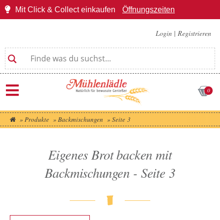
Mit Click & Collect einkaufen
Öffnungszeiten
Login
|
Registrieren
0
»
Produkte
»
Backmischungen
»
Seite 3
Eigenes Brot backen mit
Backmischungen - Seite 3