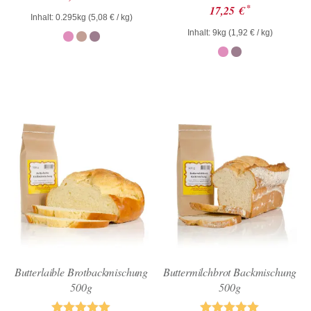
5.00
Bewertet
*
17,25
€
von 5
mit
Inhalt: 0.295kg (
5,08
€
/ kg)
4.57
Inhalt: 9kg (
1,92
€
/ kg)
von 5
Butterlaible Brotbackmischung
Buttermilchbrot Backmischung
500g
500g