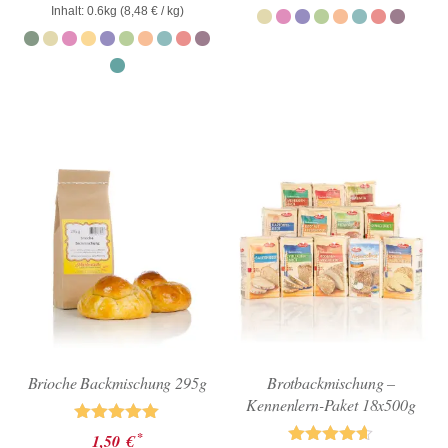
0
Inhalt: 0.6kg (
8,48
€
/ kg)
5
von
5
Brioche Backmischung 295g
Brotbackmischung –
Kennenlern-Paket 18x500g
Bewertet mit
*
1,50
€