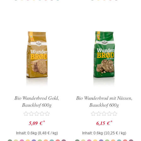
Bio Wunderbrod Gold,
Bio Wunderbrod mit Nüssen,
Bauckhof 600g
Bauckhof 600g
Bewertet
Bewertet
*
*
5,09
€
6,15
€
mit
mit
0
0
Inhalt: 0.6kg (
8,48
€
/ kg)
Inhalt: 0.6kg (
10,25
€
/ kg)
von
von