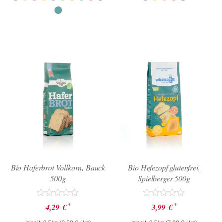
Bio Haferbrot Vollkorn, Bauck
Bio Hefezopf glutenfrei,
500g
Spielberger 500g
Bewertet
Bewertet
*
*
4,29
€
3,99
€
mit
mit
0
0