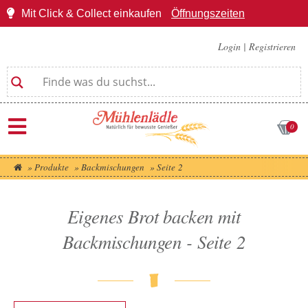
Mit Click & Collect einkaufen
Öffnungszeiten
Login
|
Registrieren
0
»
Produkte
»
Backmischungen
»
Seite 2
Eigenes Brot backen mit
Backmischungen - Seite 2