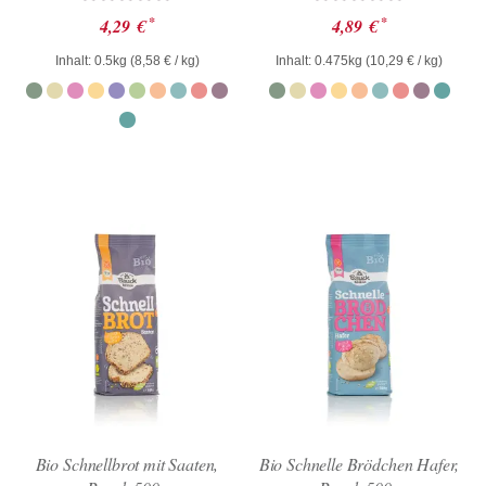
Bewertet
Bewertet
*
*
4,29
€
4,89
€
mit
mit
0
0
Inhalt: 0.5kg (
8,58
€
/ kg)
Inhalt: 0.475kg (
10,29
€
/ kg)
von
von
5
5
Bio Schnellbrot mit Saaten,
Bio Schnelle Brödchen Hafer,