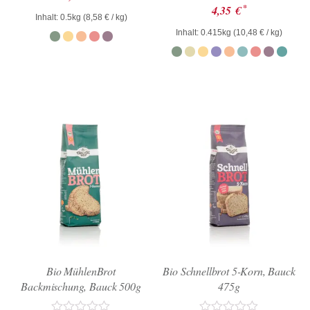
mit
Bewertet
*
4,35
€
0
mit
Inhalt: 0.5kg (
8,58
€
/ kg)
von
0
Inhalt: 0.415kg (
10,48
€
/ kg)
5
von
5
Bio MühlenBrot
Bio Schnellbrot 5-Korn, Bauck
Backmischung, Bauck 500g
475g