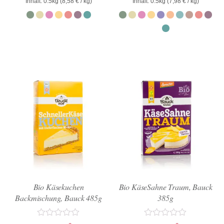
Inhalt: 0.5kg (
8,58
€
/ kg)
Inhalt: 0.5kg (
7,98
€
/ kg)
von
von
5
5
Bio Käsekuchen
Bio KäseSahne Traum, Bauck
Backmischung, Bauck 485g
385g
Bewertet
Bewertet