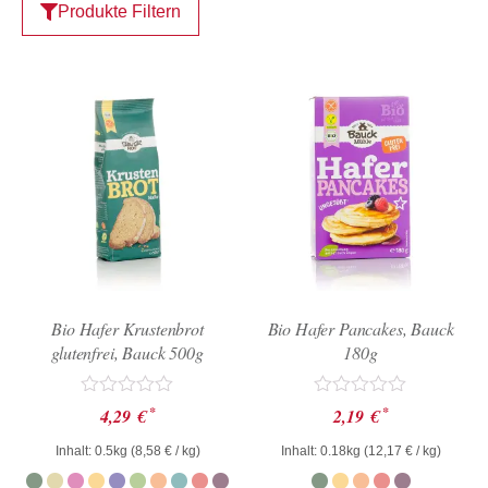
Produkte Filtern
Bio Hafer Krustenbrot
Bio Hafer Pancakes, Bauck
glutenfrei, Bauck 500g
180g
Bewertet
Bewertet
*
*
4,29
€
2,19
€
mit
mit
0
0
Inhalt: 0.5kg (
8,58
€
/ kg)
Inhalt: 0.18kg (
12,17
€
/ kg)
von
von
5
5