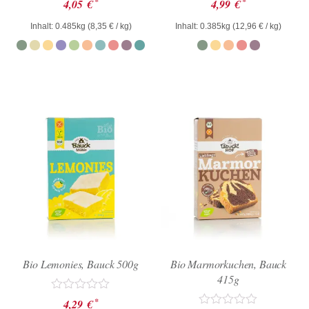
*
*
4,05
€
4,99
€
mit
mit
0
0
Inhalt: 0.485kg (
8,35
€
/ kg)
Inhalt: 0.385kg (
12,96
€
/ kg)
von
von
5
5
Bio Lemonies, Bauck 500g
Bio Marmorkuchen, Bauck
415g
Bewertet
*
4,29
€