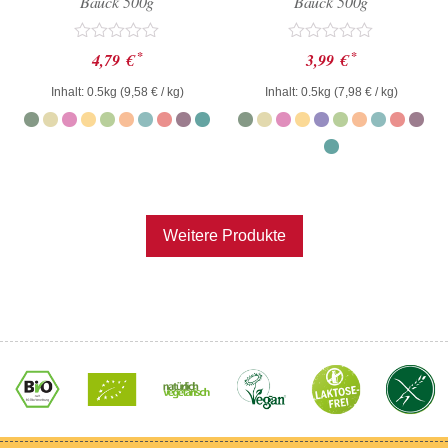
Bauck 500g
Bauck 500g
Bewertet
Bewertet
*
*
4,79
€
3,99
€
mit
mit
0
0
Inhalt: 0.5kg (
9,58
€
/ kg)
Inhalt: 0.5kg (
7,98
€
/ kg)
von
von
5
5
Weitere Produkte